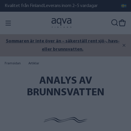
Kvalitet från Finland
Leverans inom 2–5 vardagar
Sommaren är inte över än – säkerställ rent sjö-, havs-
eller brunnsvatten.
Framsidan
Artiklar
ANALYS AV
BRUNNSVATTEN