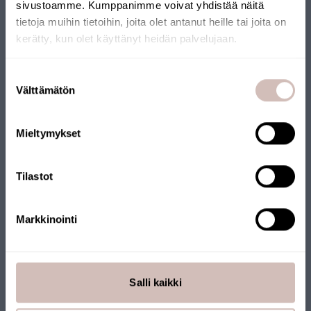
sivustoamme. Kumppanimme voivat yhdistää näitä
tietoja muihin tietoihin, joita olet antanut heille tai joita on
kerätty, kun olet käyttänyt heidän palvelujaan.
Välj leveransland och språk för att fortsätta
Suostumuksen
Leveransland
Välttämätön
valinta
Språk
Mieltymykset
Fortsätt
Snabb leverans
Tilastot
Vår vattenanalys levereras snabbt och paketet innehåller allt du
behöver för att ta provet. Det finns tydliga instruktioner och
Markkinointi
provet är förbetalt för frakt till laboratoriet.
Salli kaikki