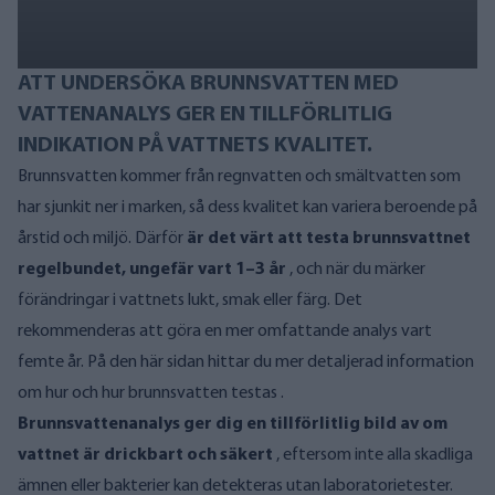
ATT UNDERSÖKA BRUNNSVATTEN MED
VATTENANALYS GER EN TILLFÖRLITLIG
INDIKATION PÅ VATTNETS KVALITET.
Brunnsvatten kommer från regnvatten och smältvatten som
har sjunkit ner i marken, så dess kvalitet kan variera beroende på
årstid och miljö. Därför
är det värt att testa brunnsvattnet
regelbundet, ungefär vart 1–3 år
, och när du märker
förändringar i vattnets lukt, smak eller färg. Det
rekommenderas att göra en mer omfattande analys vart
femte år. På den här sidan hittar du mer detaljerad information
om hur och
hur brunnsvatten testas
.
Brunnsvattenanalys ger dig en tillförlitlig bild av om
vattnet är drickbart och säkert
, eftersom inte alla skadliga
ämnen eller bakterier kan detekteras utan laboratorietester.