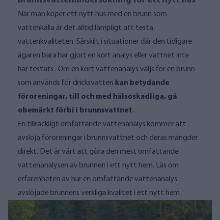
Brunnsvattenundersökning för ett nytt hus
När man köper ett nytt hus med en brunn som
vattenkälla är det alltid lämpligt att testa
vattenkvaliteten. Särskilt i situationer där den tidigare
ägaren bara har gjort en kort analys eller vattnet inte
har testats
. Om en kort vattenanalys väljs för en brunn
som används för dricksvatten
kan betydande
föroreningar, till och med hälsoskadliga, gå
obemärkt förbi i brunnsvattnet
.
En tillräckligt omfattande vattenanalys kommer att
avslöja föroreningar i brunnsvattnet och deras mängder
direkt. Det är värt att göra
den mest omfattande
vattenanalysen
av brunnen i ett nytt hem.
Läs om
erfarenheten av hur en omfattande vattenanalys
avslöjade brunnens verkliga kvalitet i ett nytt hem
.