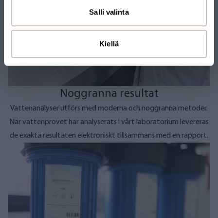
Salli valinta
Kiellä
Noggranna resultat
Vattenanalyser utförs med moderna och noggranna metoder.
När vattenprovet har analyserats
i vårt laboratorium
levereras
de exakta resultaten elektroniskt tillsammans med en rapport.