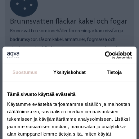
Brunnsvatten fläckar kakel och fogar
Brunnsvatten som innehåller föroreningar kan missfärga
badrumsytor, såsom kakel, armaturer, fogmassa och
duschdraperier. Missfärgning av armaturer orsakas oftast
av metaller i vattnet, såsom järn, koppar eller mangan.
Hummus kan också orsaka missfärgning av armaturer.
Suostumus
Yksityiskohdat
Tietoja
Tämä sivusto käyttää evästeitä
Käytämme evästeitä tarjoamamme sisällön ja mainosten
Varför välja AQVAs brunnsvattenanalys?
räätälöimiseen, sosiaalisen median ominaisuuksien
tukemiseen ja kävijämäärämme analysoimiseen. Lisäksi
jaamme sosiaalisen median, mainosalan ja analytiikka-
alan kumppaneillemme tietoja siitä, miten käytät