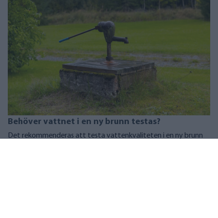
Behöver vattnet i en ny brunn testas?
Det rekommenderas att testa vattenkvaliteten i en ny brunn
innan den tas i bruk. Även om brunnen nyligen har borrats kan
olika föroreningar finnas i brunnsvattnet som kan göra vattnet
olämpligt som dricksvatten.
För en
helt ny brunn
rekommenderar vi att man alltid gör
en så omfattande
vattenanalys som möjligt
för att säkerställa vattnets
kvalitet.