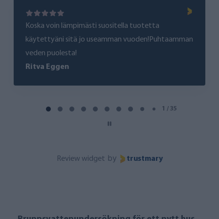
Koska voin lämpimästi suositella tuotetta
käytettyäni sitä jo useamman vuoden!Puhtaamman
veden puolesta!
Ritva Eggen
Page 1 of 35
1 / 35
by
Review widget
trustmary