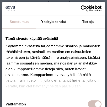
osmos filtrerar alla typer av föroreningar, förutom gasformiga,
såsom radon eller vätesulfid. Dessa avlägsnas med hjälp av de
förfilter som ingår i anordningen.
Läs mer om omvänd osmos
.
Suostumus
Yksityiskohdat
Tietoja
Omvända osmos-anordningar som är lämpliga för filtrering av
dricksvatten finns i olika storlekar, vår minsta modell
, AQVA
Smart EVO,
kan installeras i utrymmet under diskhon.
Tämä sivusto käyttää evästeitä
Vårt urval inkluderar även ett filter som kan anslutas till en kran.
Käytämme evästeitä tarjoamamme sisällön ja mainosten
Bordsfiltret AQVA DUO
är dock främst avsett för filtrering av
räätälöimiseen, sosiaalisen median ominaisuuksien
kommunalt vatten, och för brunnsvatten är det lämpligt som
tukemiseen ja kävijämäärämme analysoimiseen. Lisäksi
jaamme sosiaalisen median, mainosalan ja analytiikka-
kvalitetsförbättrare eller som en lösning som rekommenderas
alan kumppaneillemme tietoja siitä, miten käytät
av en vattenexpert baserat på vattenanalys.
sivustoamme. Kumppanimme voivat yhdistää näitä
tietoja muihin tietoihin, joita olet antanut heille tai joita on
kerätty, kun olet käyttänyt heidän palvelujaan.
Välj leveransland och språk för att fortsätta
Suostumuksen
Leveransland
Välttämätön
valinta