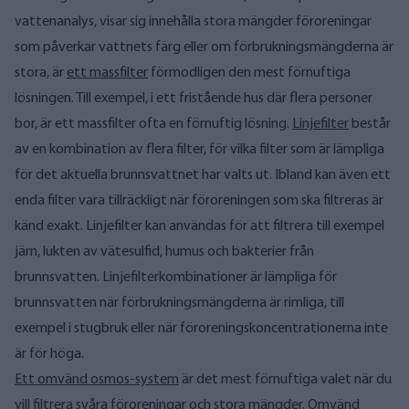
vattenanalys, visar sig innehålla stora mängder föroreningar
som påverkar vattnets färg eller om förbrukningsmängderna är
stora, är
ett massfilter
förmodligen den mest förnuftiga
lösningen. Till exempel, i ett fristående hus där flera personer
bor, är ett massfilter ofta en förnuftig lösning.
Linjefilter
består
av en kombination av flera filter, för vilka filter som är lämpliga
för det aktuella brunnsvattnet har valts ut. Ibland kan även ett
enda filter vara tillräckligt när föroreningen som ska filtreras är
känd exakt. Linjefilter kan användas för att filtrera till exempel
järn, lukten av vätesulfid, humus och bakterier från
brunnsvatten. Linjefilterkombinationer är lämpliga för
brunnsvatten när förbrukningsmängderna är rimliga, till
exempel i stugbruk eller när föroreningskoncentrationerna inte
är för höga.
Ett omvänd osmos-system
är det mest förnuftiga valet när du
vill filtrera svåra föroreningar och stora mängder. Omvänd