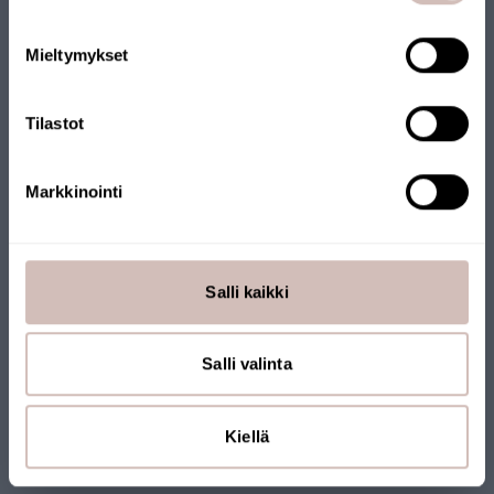
Språk
Mieltymykset
Fortsätt
Tilastot
Markkinointi
Salli kaikki
Filtrering av dricksvatten och
Salli valinta
hushållsvatten
Kiellä