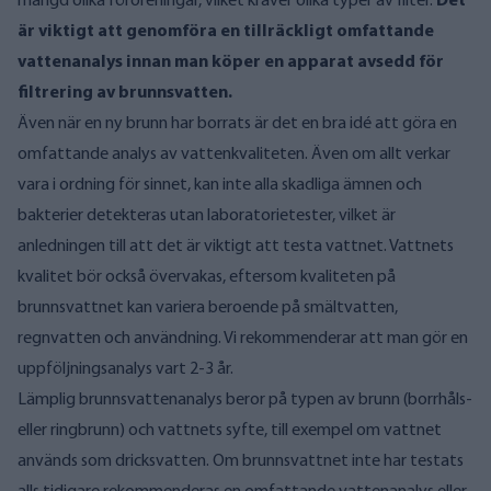
mängd olika föroreningar, vilket kräver olika typer av filter.
Det
är viktigt att genomföra en tillräckligt omfattande
vattenanalys innan man köper en apparat avsedd för
filtrering av brunnsvatten.
Även när en ny brunn har borrats är det en bra idé att göra en
omfattande analys av vattenkvaliteten. Även om allt verkar
vara i ordning för sinnet, kan inte alla skadliga ämnen och
bakterier detekteras utan laboratorietester, vilket är
anledningen till att det är viktigt att testa vattnet. Vattnets
kvalitet bör också övervakas, eftersom kvaliteten på
brunnsvattnet kan variera beroende på smältvatten,
regnvatten och användning. Vi rekommenderar att man gör en
uppföljningsanalys vart 2-3 år.
Lämplig brunnsvattenanalys beror på typen av brunn (borrhåls-
eller ringbrunn) och vattnets syfte, till exempel om vattnet
används som dricksvatten. Om brunnsvattnet inte har testats