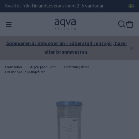
Kvalitet från Finland
Leverans inom 2–5 vardagar
Sommaren är inte över än – säkerställ rent sjö-, havs-
eller brunnsvatten.
Framsidan
AQVA-produkter
Ersättningsfilter
För individuella linjefilter