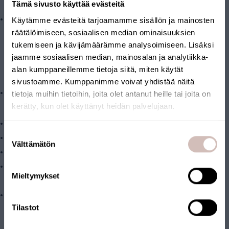
Tämä sivusto käyttää evästeitä
filtreras effektivt av aktivt kol.
blågröna alger**
Käytämme evästeitä tarjoamamme sisällön ja mainosten
räätälöimiseen, sosiaalisen median ominaisuuksien
**För fullständig rening av blågröna algernas gifter
tukemiseen ja kävijämäärämme analysoimiseen. Lisäksi
rekommenderar vi omvänd osmosteknik, t.ex.
AQVA Smart EVO
jaamme sosiaalisen median, mainosalan ja analytiikka-
dricksvattenanordning för omvänd osmos
alan kumppaneillemme tietoja siitä, miten käytät
Paketinnehåll
sivustoamme. Kumppanimme voivat yhdistää näitä
Filtrera
tietoja muihin tietoihin, joita olet antanut heille tai joita on
kerätty, kun olet käyttänyt heidän palvelujaan.
Tekniska funktioner
Rekommenderat flöde ca 10 liter per minut, 1-2 vattenpunkter.
Välj leveransland och språk för att fortsätta
Suostumuksen
Kapacitet ca 15 000–50 000 liter*
Leveransland
Välttämätön
valinta
Siktstorlek: 0,1 µm
Språk
Filterpatronen passar i L-format filterhus (standardstorlek 10"
Mieltymykset
Fortsätt
BB)
Driftstemperatur: 2–30 °C
Tilastot
*Filtrets livslängd beror på råvattnets kvalitet. Byt ut filtret
senast när vattenflödet minskar eller uttrycket från filtret