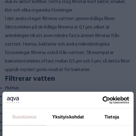
skal av aktivt kolfiber. Detta steg filtrerar bort lukter, smaker,
klor och olika organiska föreningar.
I det andra steget filtreras vattnet genom ihåliga fibrer.
Siktstorleken på de ihåliga fibrerna är 0,1 µm, vilket är
anledningen till att även mindre fasta ämnen filtreras från
vattnet. Humus, bakterier och andra mikrobiologiska
föroreningar filtreras också från vattnet. Till exempel är
bakteriestorleken oftast mellan 0,5 µm och 5 µm, så detta filter
uppnår mycket goda resultat för bakterier.
Filtrerar vatten
Humus
Fasta ämnen
Oxiderat järn och mangan
Bakterier
Suostumus
Yksityiskohdat
Tietoja
Jäst och mögel
Organiska föreningar, såsom långkedjiga PFAS-föreningar,