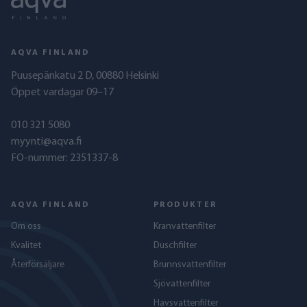
AQVA FINLAND
Puusepänkatu 2 D, 00880 Helsinki
Öppet vardagar 09–17
010 321 5080
myynti@aqva.fi
FO-nummer: 2351337-8
AQVA FINLAND
PRODUKTER
Om oss
Kranvattenfilter
Kvalitet
Duschfilter
Återförsäljare
Brunnsvattenfilter
Sjövattenfilter
Havs­vattenfilter