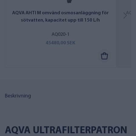
AQVA AHTI M omvänd osmosanläggning för
AQV
sötvatten, kapacitet upp till 150 L/h
AQ020-1
45480,00 SEK
Beskrivning
AQVA ULTRAFILTERPATRON