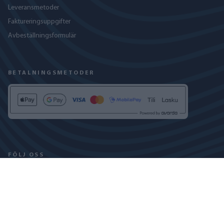
Leveransmetoder
Faktureringsuppgifter
Avbeställningsformulär
BETALNINGSMETODER
FÖLJ OSS
INTEGRITETSPOLICY
COOKIEPOLICY