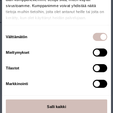
Ersättningsfilter passar Aqva-filterhus i L-storlek (10” BB
sivustoamme. Kumppanimme voivat yhdistää näitä
standardstorlek)
tietoja muihin tietoihin, joita olet antanut heille tai joita on
Vinterförvaring:
kerätty, kun olet käyttänyt heidän palvelujaan.
På vintern, om temperaturen sjunker under 2 °C, stängs
vattenledningarna och filterhusen töms för att förhindra
Välj leveransland och språk för att fortsätta
Suostumuksen
Leveransland
Välttämätön
frostskador.
valinta
Språk
Mieltymykset
Fortsätt
Recensioner
Tilastot
Frågor
Markkinointi
Salli kaikki