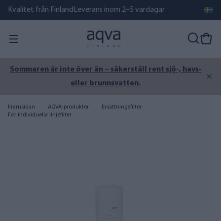
Kvalitet från Finland
Leverans inom 2–5 vardagar
Sommaren är inte över än – säkerställ rent sjö-, havs-
eller brunnsvatten.
Framsidan
AQVA-produkter
Ersättningsfilter
För individuella linjefilter