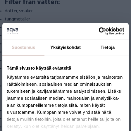
Filter från vatten:
dofter, smaker
tungmetaller
klor
bekämpningsmedel
lösningsmedel
Suostumus
Yksityiskohdat
Tietoja
vätesulfid
andra organiska föreningar
Tämä sivusto käyttää evästeitä
radon
Filterbyte:
Käytämme evästeitä tarjoamamme sisällön ja mainosten
räätälöimiseen, sosiaalisen median ominaisuuksien
Byt ut filtret senast när vattenflödet minskar eller
tukemiseen ja kävijämäärämme analysoimiseen. Lisäksi
utmatningstrycket från filtret sjunker. I detta fall är filtret
jaamme sosiaalisen median, mainosalan ja analytiikka-
igensatt och det är en bra idé att byta ut det.
alan kumppaneillemme tietoja siitä, miten käytät
AQCB-XL, kapacitet ca 256 000 liter*
sivustoamme. Kumppanimme voivat yhdistää näitä
*Filtrets livslängd beror på råvattnets kvalitet.
tietoja muihin tietoihin, joita olet antanut heille tai joita on
kerätty, kun olet käyttänyt heidän palvelujaan.
Om du märker förändringar i kvaliteten på ditt renade vatten