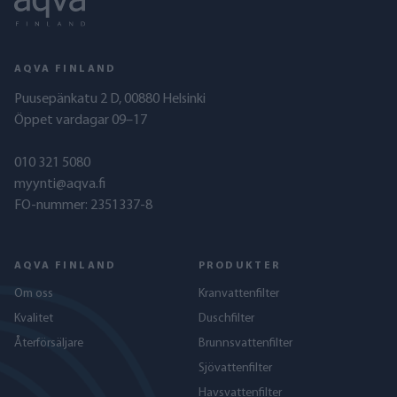
AQVA FINLAND
Puusepänkatu 2 D, 00880 Helsinki
Öppet vardagar 09–17
010 321 5080
myynti@aqva.fi
FO-nummer: 2351337-8
AQVA FINLAND
PRODUKTER
Om oss
Kranvattenfilter
Kvalitet
Duschfilter
Återförsäljare
Brunnsvattenfilter
Sjövattenfilter
Havs­vattenfilter