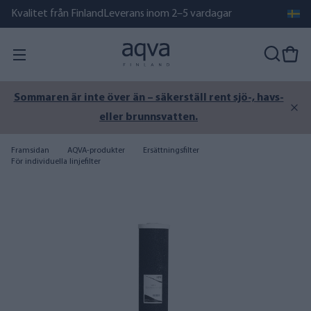
Kvalitet från Finland
Leverans inom 2–5 vardagar
Sommaren är inte över än – säkerställ rent sjö-, havs-
eller brunnsvatten.
Framsidan
AQVA-produkter
Ersättningsfilter
För individuella linjefilter