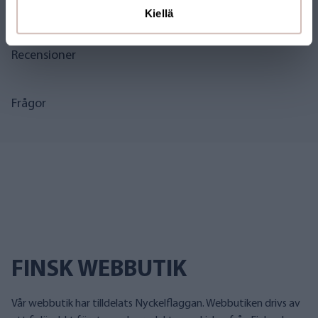
Kiellä
Recensioner
Frågor
FINSK WEBBUTIK
Vår webbutik har tilldelats Nyckelflaggan. Webbutiken drivs av