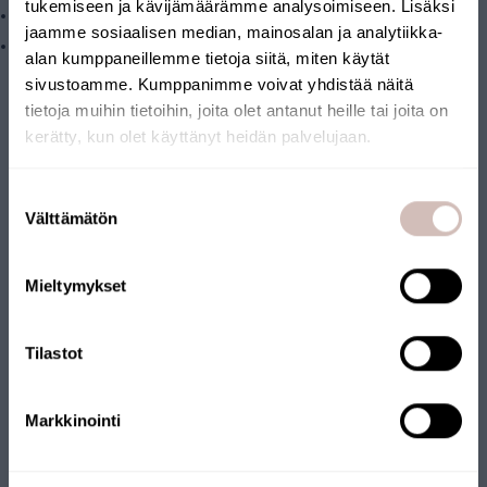
tukemiseen ja kävijämäärämme analysoimiseen. Lisäksi
Konstant matningstryck, 2–10 bar.
jaamme sosiaalisen median, mainosalan ja analytiikka-
Vattenförsörjning till renaren. Installerad i vattenledningen
alan kumppaneillemme tietoja siitä, miten käytät
efter membrantrycktanken eller membranpumpen.
sivustoamme. Kumppanimme voivat yhdistää näitä
Vinterförvaring
tietoja muihin tietoihin, joita olet antanut heille tai joita on
kerätty, kun olet käyttänyt heidän palvelujaan.
På vintern, om temperaturen sjunker under 2 °C, stängs
vattenledningarna och filterhusen töms för att förhindra
Välj leveransland och språk för att fortsätta
Suostumuksen
frostskador.
Leveransland
Välttämätön
valinta
Språk
Mieltymykset
Fortsätt
Filer
Tilastot
Recensioner
Markkinointi
Frågor