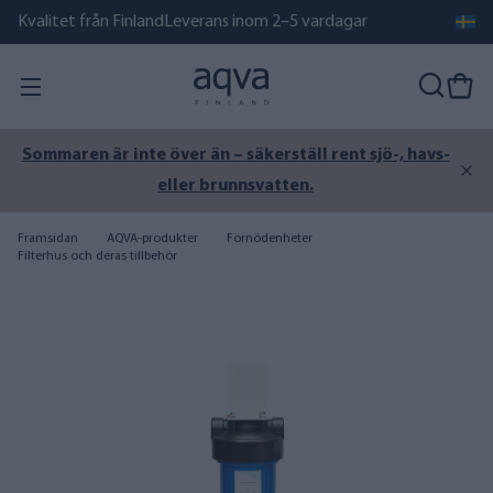
Kvalitet från Finland
Leverans inom 2–5 vardagar
Sommaren är inte över än – säkerställ rent sjö-, havs-
eller brunnsvatten.
Framsidan
AQVA-produkter
Förnödenheter
Filterhus och deras tillbehör