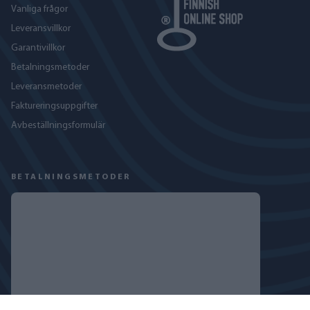
Vanliga frågor
Leveransvillkor
Garantivillkor
Betalningsmetoder
Leveransmetoder
Faktureringsuppgifter
Avbeställningsformulär
BETALNINGSMETODER
FÖLJ OSS