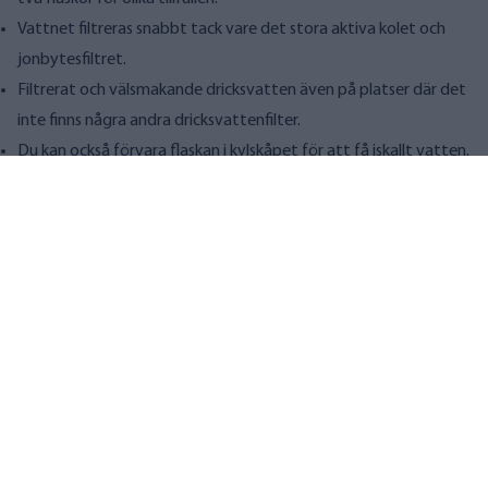
Vattnet filtreras snabbt tack vare det stora aktiva kolet och
jonbytesfiltret.
Filtrerat och välsmakande dricksvatten även på platser där det
inte finns några andra dricksvattenfilter.
Du kan också förvara flaskan i kylskåpet för att få iskallt vatten.
Ingenting tillsätts i dricksvattnet, men föroreningarna stannar
kvar i filtret.
Rengöring och åtgärder:
Effektiviteten hos den filtrerade dricksflaskan är baserad på en
kombination av aktivt kol och jonbytesteknik.
Filtret behöver bytas ut var tredje månad, varefter det ersätts
med ett nytt. Den teoretiska kapaciteten är 400 liter.
Filter från vatten:
Klor