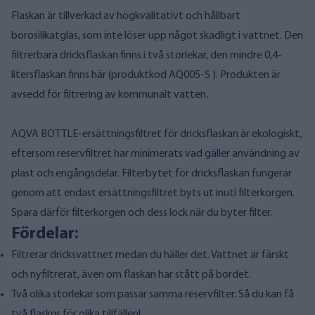
Flaskan är tillverkad av högkvalitativt och hållbart
borosilikatglas, som inte löser upp något skadligt i vattnet. Den
filtrerbara dricksflaskan finns i två storlekar, den mindre 0,4-
litersflaskan finns här (produktkod
AQ005-S
). Produkten är
avsedd för filtrering av kommunalt vatten.
AQVA BOTTLE-ersättningsfiltret för dricksflaskan är ekologiskt,
eftersom reservfiltret har minimerats vad gäller användning av
plast och engångsdelar. Filterbytet för dricksflaskan fungerar
genom att endast ersättningsfiltret byts ut inuti filterkorgen.
Spara därför filterkorgen och dess lock när du byter filter.
Fördelar:
Filtrerar dricksvattnet medan du häller det. Vattnet är färskt
och nyfiltrerat, även om flaskan har stått på bordet.
Två olika storlekar som passar samma reservfilter. Så du kan få
två flaskor för olika tillfällen!