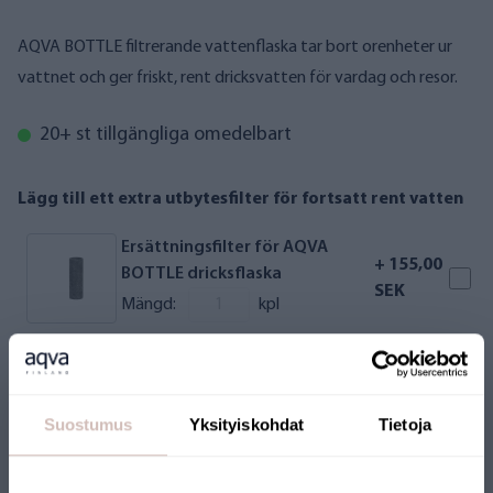
AQVA BOTTLE filtrerande vattenflaska tar bort orenheter ur
vattnet och ger friskt, rent dricksvatten för vardag och resor.
20+ st tillgängliga omedelbart
Lägg till ett extra utbytesfilter för fortsatt rent vatten
Ersättningsfilter för AQVA
+ 155,00
BOTTLE dricksflaska
SEK
Mängd:
kpl
Skydda din vattenflaska med ett stilrent skyddsfodral
AQVA SLEEVE skyddshylsa för
+
Suostumus
Yksityiskohdat
Tietoja
0,9 L dricksflaska, vit
155,00
Mängd:
kpl
SEK