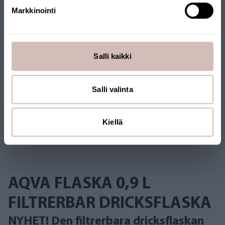
dricksflaska
Markkinointi
AQ005-V
155,00 SEK
Salli kaikki
Salli valinta
Kiellä
Beskrivning
AQVA FLASKA 0,9 L
FILTRERBAR DRICKSFLASKA
NYHET! Den filtrerbara dricksflaskan