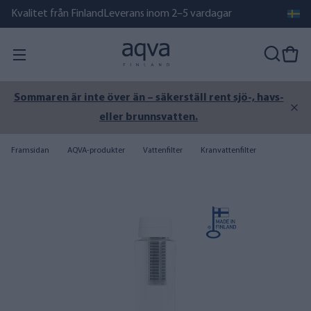
Kvalitet från Finland
Leverans inom 2–5 vardagar
Sommaren är inte över än – säkerställ rent sjö-, havs-
eller brunnsvatten.
Framsidan
AQVA-produkter
Vattenfilter
Kranvattenfilter