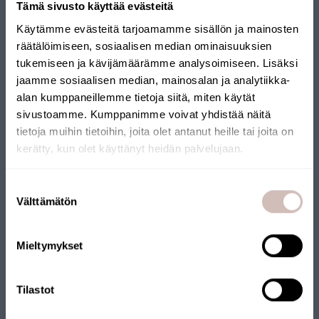
Tämä sivusto käyttää evästeitä
Käytämme evästeitä tarjoamamme sisällön ja mainosten
Lägg i varukorgen
räätälöimiseen, sosiaalisen median ominaisuuksien
tukemiseen ja kävijämäärämme analysoimiseen. Lisäksi
jaamme sosiaalisen median, mainosalan ja analytiikka-
alan kumppaneillemme tietoja siitä, miten käytät
Free shipping
Leverans inom 1–5 dagar
sivustoamme. Kumppanimme voivat yhdistää näitä
14 days return policy
tietoja muihin tietoihin, joita olet antanut heille tai joita on
kerätty, kun olet käyttänyt heidän palvelujaan.
KOMPATIBLA PRODUKTER
Välj leveransland och språk för att fortsätta
Suostumuksen
Leveransland
Välttämätön
valinta
Språk
Mieltymykset
Fortsätt
Tilastot
Ersättningsfilter för AQVA BOTTLE