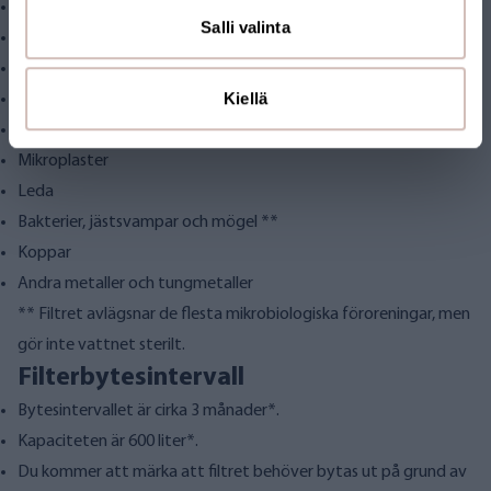
Rost/järn
Salli valinta
Grumlighet
Läkemedels- och hormonrester
Kiellä
Humus
Organiska föreningar
Mikroplaster
Leda
Bakterier, jästsvampar och mögel **
Koppar
Andra metaller och tungmetaller
** Filtret avlägsnar de flesta mikrobiologiska föroreningar, men
gör inte vattnet sterilt.
Filterbytesintervall
Bytesintervallet är cirka 3 månader*.
Kapaciteten är 600 liter*.
Du kommer att märka att filtret behöver bytas ut på grund av