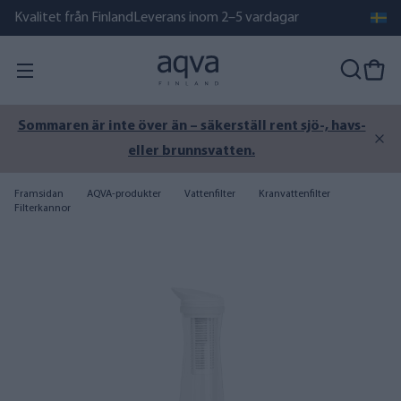
Kvalitet från Finland
Leverans inom 2–5 vardagar
Sommaren är inte över än – säkerställ rent sjö-, havs-
eller brunnsvatten.
Framsidan
AQVA-produkter
Vattenfilter
Kranvattenfilter
Filterkannor