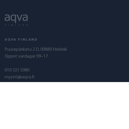
AQVA FINLAND
Puusepänkatu 2 D, 00880 Helsinki
Öppet vardagar 09–17
010 321 5080
myynti@aqva.fi
FO-nummer: 2351337-8
AQVA FINLAND
PRODUKTER
Om oss
Kranvattenfilter
Kvalitet
Duschfilter
Återförsäljare
Brunnsvattenfilter