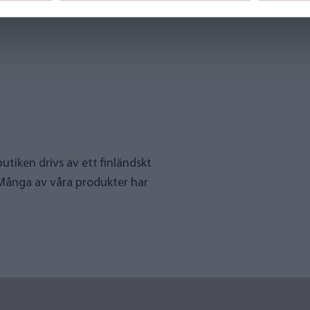
utiken drivs av ett finländskt
 Många av våra produkter har