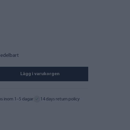
medelbart
Lägg i varukorgen
ns inom 1–5 dagar
14 days return policy