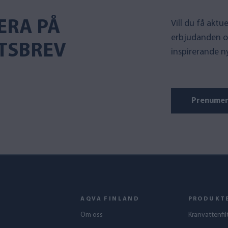
ERA PÅ
Vill du få akt
erbjudanden o
TSBREV
inspirerande n
Prenumer
AQVA FINLAND
PRODUKT
Om oss
Kranvattenfil