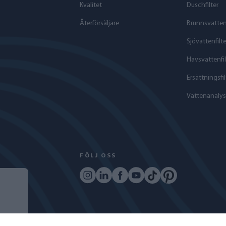
Kvalitet
Duschfilter
Återförsäljare
Brunnsvattenf
Sjövattenfilte
Havs­vattenfil
Ersättningsfil
Vattenanalys
FÖLJ OSS