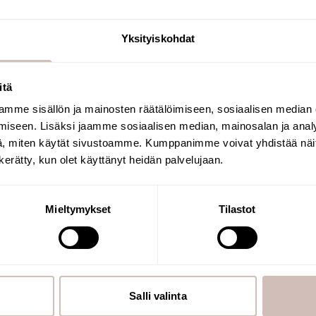
.
tret AQ003-1VU baserat på hålfiberteknik, men nära.
Yksityiskohdat
kterier. Porstorlek 0,3 µm.
itä
mme sisällön ja mainosten räätälöimiseen, sosiaalisen median
Välj leveransland och språk för att fortsätta
iseen. Lisäksi jaamme sosiaalisen median, mainosalan ja analy
Leveransland
Språk
, miten käytät sivustoamme. Kumppanimme voivat yhdistää näitä t
 avkastningen
n kerätty, kun olet käyttänyt heidän palvelujaan.
Fortsätt
filtret ut mot ett nytt.
Mieltymykset
Tilastot
 det blir igensatt. Regenerering kan göras några gånger (kan
er eliminerar metaller, tungmetaller och kemiska förorenin
ndlat kommunalt vatten
Salli valinta