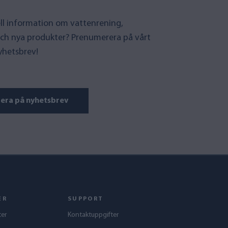
uell information om vattenrening,
ch nya produkter? Prenumerera på vårt
yhetsbrev!
era på nyhetsbrev
ER
SUPPORT
ter
Kontaktuppgifter