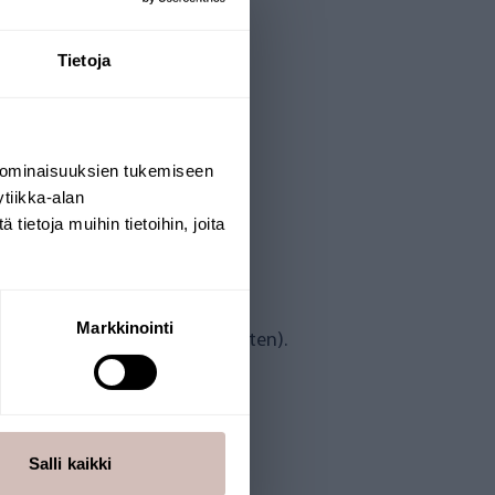
Tietoja
 ominaisuuksien tukemiseen
tiikka-alan
ietoja muihin tietoihin, joita
Markkinointi
 påverka rengöringseffektiviteten).
gar
Salli kaikki