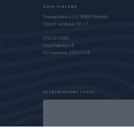
AQVA FINLAND
Puusepänkatu 2 D, 00880 Helsinki
Öppet vardagar 09–17
010 321 5080
myynti@aqva.fi
FO-nummer: 2351337-8
BETALNINGSMETODER