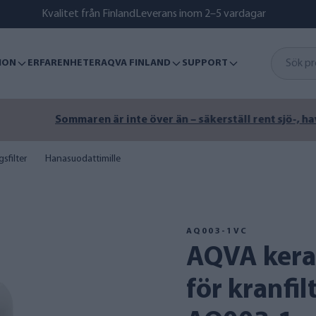
Kvalitet från Finland
Leverans inom 2–5 vardagar
ION
ERFARENHETER
AQVA FINLAND
SUPPORT
n är inte över än – säkerställ rent sjö-, havs- eller brunnsva
sfilter
Hanasuodattimille
AQ003-1VC
AQVA keramiskt reservfilter
för kranfil