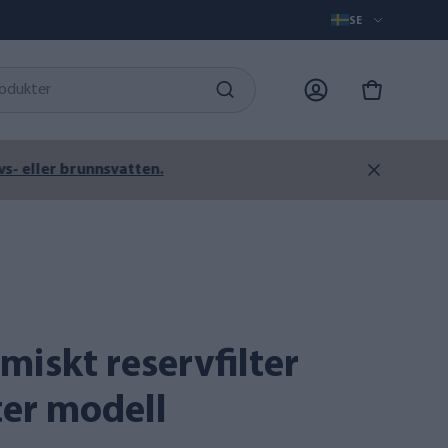
SE
tten.
ter modell