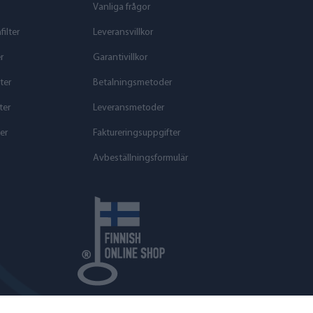
Vanliga frågor
ilter
Leveransvillkor
r
Garantivillkor
ter
Betalningsmetoder
ter
Leveransmetoder
er
Faktureringsuppgifter
Avbeställningsformulär