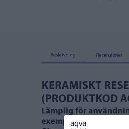
Beskrivning
Recensioner
KERAMISKT RESE
(PRODUKTKOD A
Lämplig för användning
exempel järn, rost, hu