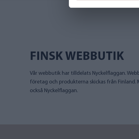
FINSK WEBBUTIK
Vår webbutik har tilldelats Nyckelflaggan. Webb
företag och produkterna skickas från Finland.
också Nyckelflaggan.