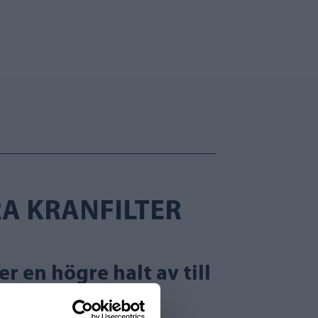
RA KRANFILTER
r en högre halt av till
 en stark