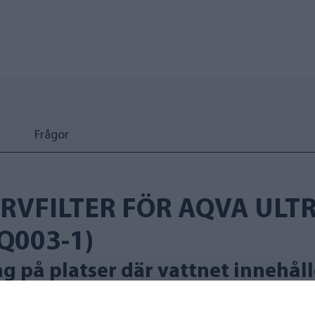
Frågor
RVFILTER FÖR AQVA ULT
Q003-1)
 på platser där vattnet innehålle
mus eller andra sediment som har