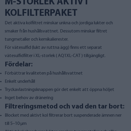
M-STORLEK AKTIVT
KOLFILTERPAKET
Det aktiva kolfiltret minskar unkna och jordiga lukter och
smaker från hushållsvattnet. Dessutom minskar filtret
tungmetaller och kemikalierester.
För vätesulfid (lukt av ruttna ägg) finns ett separat
vätesulfidfilter i XL-storlek (
AQ1XL-CAT
) tillgängligt.
Fördelar:
Förbättrar kvaliteten på hushållsvattnet
Enkelt underhåll
Tryckavlastningsknappen gör det enkelt att öppna höljet
Inget behov av dränering
Filtreringsmetod och vad den tar bort:
Blocket med aktivt kol filtrerar bort suspenderade ämnen ner
till 5–10 µm