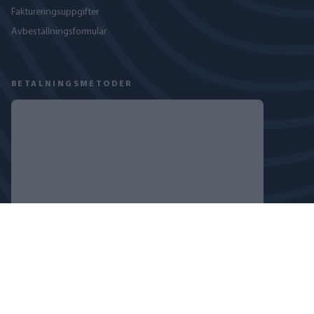
Faktureringsuppgifter
Avbeställningsformulär
BETALNINGSMETODER
FÖLJ OSS
INTEGRITETSPOLICY
COOKIEPOLICY
COPYRIGHT © 2024