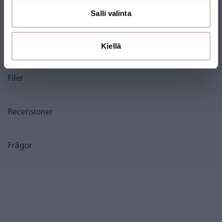
vattenledningarna och filterhusen för att förhindra frostskador.
Salli valinta
Stäng vattentillförseln före tömning.
Kiellä
Filer
Recensioner
Frågor