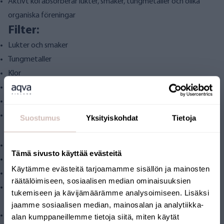
Aktivt kol absorberar lukter, smaker, tungmetaller och olika
organiska föreningar
Filter:
Lukter och smaker
Tungmetaller
Klor
Bekämpningsmedel
lösningsmedel
Andra organiska föreningar
Suostumus
Yksityiskohdat
Tietoja
Tekniska specifikationer:
Anslutningsstorlek: 3/4" invändig gänga
Tämä sivusto käyttää evästeitä
Rekommenderat maximalt flöde: 4 l/min
Käytämme evästeitä tarjoamamme sisällön ja mainosten
Filterkapacitet: cirka 37 000 liter
räätälöimiseen, sosiaalisen median ominaisuuksien
AQVA M-filterhuset är kompatibelt med standard 10" inline-
tukemiseen ja kävijämäärämme analysoimiseen. Lisäksi
filterpatroner
jaamme sosiaalisen median, mainosalan ja analytiikka-
Tryckfall: 0,1 bar vid 3 l/min
alan kumppaneillemme tietoja siitä, miten käytät