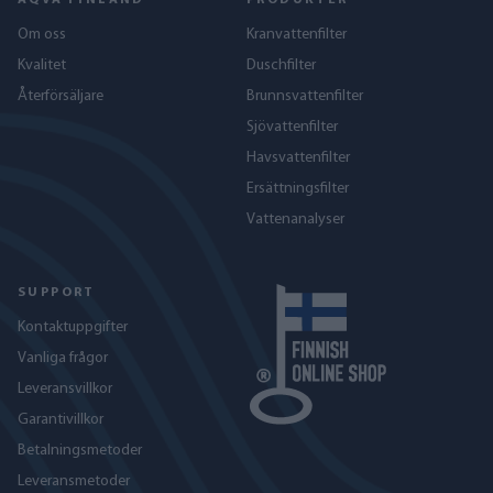
AQVA FINLAND
PRODUKTER
Om oss
Kranvattenfilter
Kvalitet
Duschfilter
Återförsäljare
Brunnsvattenfilter
Sjövattenfilter
Havs­vattenfilter
Ersättningsfilter
Vattenanalyser
SUPPORT
Kontaktuppgifter
Vanliga frågor
Leveransvillkor
Garantivillkor
Betalningsmetoder
Leveransmetoder