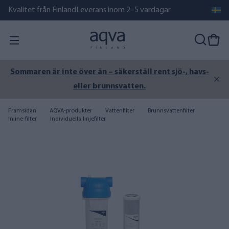
Kvalitet från Finland
Leverans inom 2–5 vardagar
Sommaren är inte över än – säkerställ rent sjö-, havs-
eller brunnsvatten.
Framsidan
AQVA-produkter
Vattenfilter
Brunnsvattenfilter
Inline-filter
Individuella linjefilter