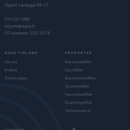
Öppet vardagar 09–17
010 321 5080
myynti@aqva.fi
FO-nummer: 2351337-8
AQVA FINLAND
PRODUKTER
Om oss
Kranvattenfilter
Kvalitet
Duschfilter
Återförsäljare
Brunnsvattenfilter
Sjövattenfilter
Havs­vattenfilter
Ersättningsfilter
Vattenanalyser