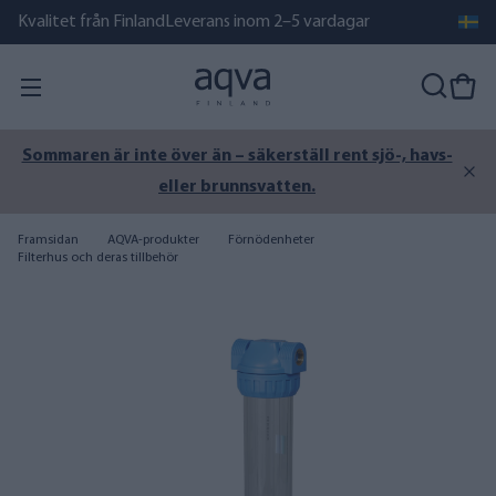
Kvalitet från Finland
Leverans inom 2–5 vardagar
Sommaren är inte över än – säkerställ rent sjö-, havs-
eller brunnsvatten.
Framsidan
AQVA-produkter
Förnödenheter
Filterhus och deras tillbehör