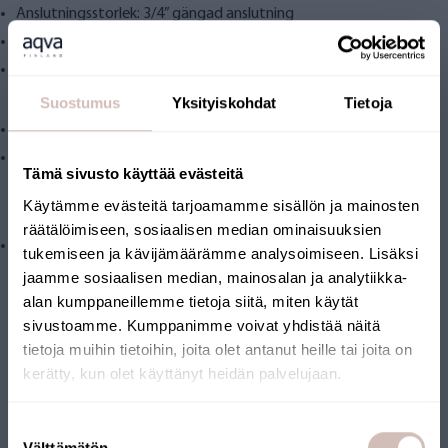
Anslutningsstorlek: 3/4” gängad anslutning
Produktstorlek: H 32 cm x B 13 cm + väggfäste H 6 cm
Driftstemperatur: 2–30 °C
Systemkrav
Suostumus
Yksityiskohdat
Tietoja
Konstant matningstryck, 2–10 bar
Vattenförsörjning till renaren. Installerad i vattenledningen
Tämä sivusto käyttää evästeitä
efter membrantrycktanken eller membranpumpen.
Käytämme evästeitä tarjoamamme sisällön ja mainosten
Vinterförvaring
räätälöimiseen, sosiaalisen median ominaisuuksien
På vintern, om temperaturen sjunker under 2 °C, stängs
tukemiseen ja kävijämäärämme analysoimiseen. Lisäksi
vattenledningarna och filterhusen töms för att förhindra
jaamme sosiaalisen median, mainosalan ja analytiikka-
alan kumppaneillemme tietoja siitä, miten käytät
frostskador.
sivustoamme. Kumppanimme voivat yhdistää näitä
tietoja muihin tietoihin, joita olet antanut heille tai joita on
kerätty, kun olet käyttänyt heidän palvelujaan.
Recensioner
Välj leveransland och språk för att fortsätta
Suostumuksen
Leveransland
Välttämätön