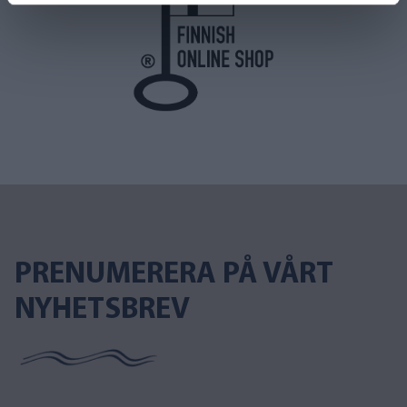
PRENUMERERA PÅ VÅRT
NYHETSBREV