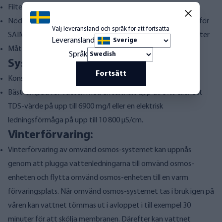
Filterbytesintervall: ca 1–2 år
Nödvändigt antal membran: 2 st omvänd osmosmembran för
Välj leveransland och språk för att fortsätta
SAIMAA, SAIMAA 2 och ROBUST3000 omvänd osmos-enheter
Leveransland
Mått: Längd 300 mm och diameter 70 mm
Språk
Systemkrav:
Fortsätt
Konstant matningstryck 2–10 bar
Bäst lämpad för vatten med en salthalt upp till 6‰ eller ett
TDS-värde på upp till 6900 mg/l eller en elektrisk
ledningsförmåga på upp till 10 800 µS/cm.
Vinterförvaring:
Vinterförvaring av omvänd osmos-systemet kan uppnås
genom att plugga vattenledningarna till omvänd osmos-
enheten och flytta omvänd osmos-enheten till en varm
förvaringsplats. När omvänd osmos-systemet tas i bruk igen på
våren kan vattnet tömmas ut i avloppet i till exempel 30
minuter för att skölja membranen. Därefter kan vattnet