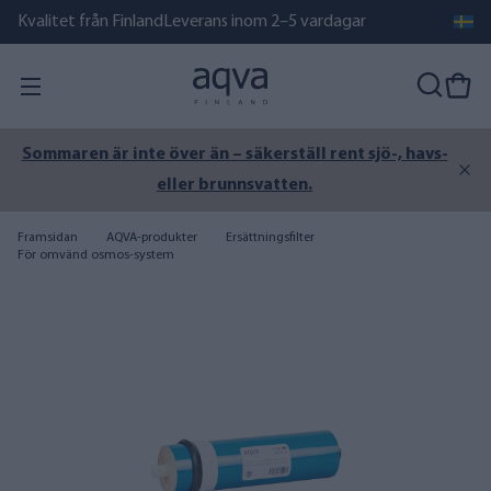
Kvalitet från Finland
Leverans inom 2–5 vardagar
Sommaren är inte över än – säkerställ rent sjö-, havs-
eller brunnsvatten.
Framsidan
AQVA-produkter
Ersättningsfilter
För omvänd osmos-system