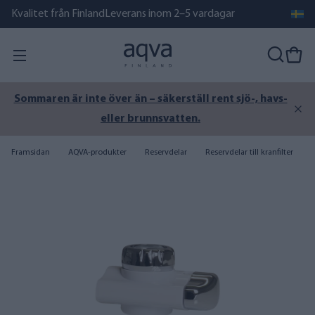
Kvalitet från Finland
Leverans inom 2–5 vardagar
AQVA BOTTLE filtrerande vattenflaska finns åter i
lager!
Framsidan
AQVA-produkter
Reservdelar
Reservdelar till kranfilter