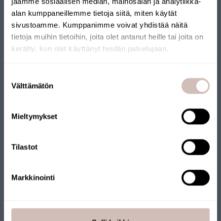
jaamme sosiaalisen median, mainosalan ja analytiikka-
alan kumppaneillemme tietoja siitä, miten käytät
sivustoamme. Kumppanimme voivat yhdistää näitä
tietoja muihin tietoihin, joita olet antanut heille tai joita on
kerätty, kun olet käyttänyt heidän palvelujaan.
Välj leveransland och språk för att fortsätta
Suostumuksen
FINSK WEBBUTIK
Leveransland
Välttämätön
valinta
Språk
Vår webbutik har tilldelats Nyckelflaggan. Webbutiken drivs av
ett finländskt företag och produkterna skickas från Finland.
Mieltymykset
Fortsätt
Många av våra produkter har också Nyckelflaggan.
Tilastot
Markkinointi