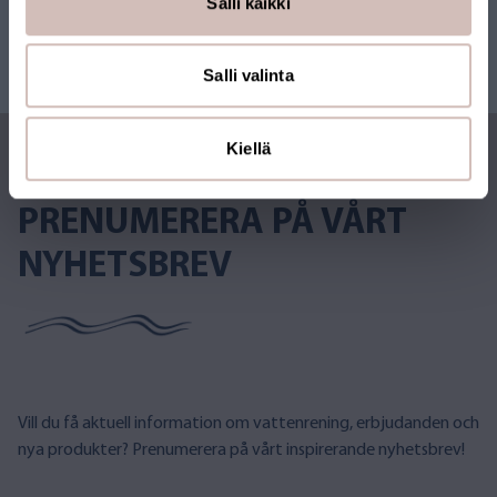
Salli kaikki
Salli valinta
Kiellä
PRENUMERERA PÅ VÅRT
NYHETSBREV
Vill du få aktuell information om vattenrening, erbjudanden och
nya produkter? Prenumerera på vårt inspirerande nyhetsbrev!