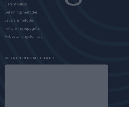
Garantivillkor
Betalningsmetoder
Leveransmetoder
Faktureringsuppgifter
Avbeställningsformulär
BETALNINGSMETODER