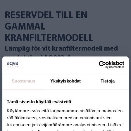
RESERVDEL TILL EN
GAMMAL
KRANFILTERMODELL
Lämplig för vit kranfiltermodell med
produktkod AQ003-1
Suostumus
Yksityiskohdat
Tietoja
Recensioner
Tämä sivusto käyttää evästeitä
Frågor
Käytämme evästeitä tarjoamamme sisällön ja mainosten
räätälöimiseen, sosiaalisen median ominaisuuksien
tukemiseen ja kävijämäärämme analysoimiseen. Lisäksi