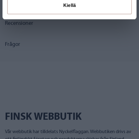
Filer
Kiellä
Recensioner
Frågor
FINSK WEBBUTIK
Vår webbutik har tilldelats Nyckelflaggan. Webbutiken drivs av