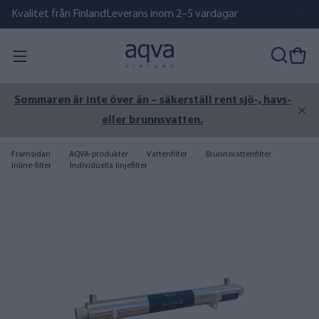
Kvalitet från Finland
Leverans inom 2–5 vardagar
Sommaren är inte över än – säkerställ rent sjö-, havs-
eller brunnsvatten.
Framsidan
AQVA-produkter
Vattenfilter
Brunnsvattenfilter
Inline-filter
Individuella linjefilter