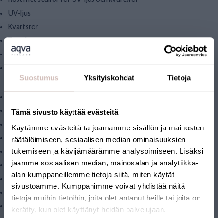
Rostfritt stålrör för UV-ljus och kvartsrör
UV-ljus
Kvartsrör
Transformator
Väggmonteringsfästen
Förpackning
Suostumus
Yksityiskohdat
Tietoja
Tekniska funktioner
Vattenanslutning 1/2"
Matarvattentemperatur + 2 °C ... + 40 °C
Tämä sivusto käyttää evästeitä
Temperatur på installationsplatsen + 5 °C ... + 40 °C
Käytämme evästeitä tarjoamamme sisällön ja mainosten
Maximalt vattenflöde 21,6 l/min
räätälöimiseen, sosiaalisen median ominaisuuksien
tukemiseen ja kävijämäärämme analysoimiseen. Lisäksi
Luftfuktighet < 70 %
jaamme sosiaalisen median, mainosalan ja analytiikka-
Spänning 220–240 V
alan kumppaneillemme tietoja siitä, miten käytät
Effekt 25W
sivustoamme. Kumppanimme voivat yhdistää näitä
Mått: längd 62 cm och diameter 6,3 cm
tietoja muihin tietoihin, joita olet antanut heille tai joita on
Material rostfritt stål (SS304)
kerätty, kun olet käyttänyt heidän palvelujaan.