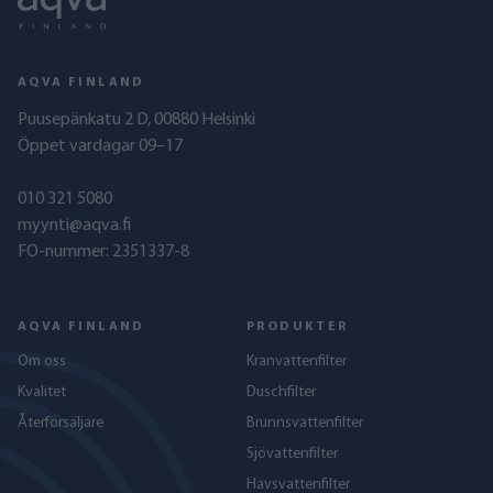
AQVA FINLAND
Puusepänkatu 2 D, 00880 Helsinki
Öppet vardagar 09–17
010 321 5080
myynti@aqva.fi
FO-nummer: 2351337-8
AQVA FINLAND
PRODUKTER
Om oss
Kranvattenfilter
Kvalitet
Duschfilter
Återförsäljare
Brunnsvattenfilter
Sjövattenfilter
Havs­vattenfilter