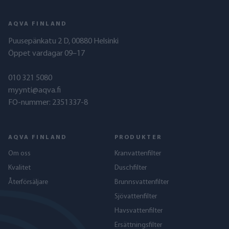
AQVA FINLAND
Puusepänkatu 2 D, 00880 Helsinki
Öppet vardagar 09–17
010 321 5080
myynti@aqva.fi
FO-nummer: 2351337-8
AQVA FINLAND
PRODUKTER
Om oss
Kranvattenfilter
Kvalitet
Duschfilter
Återförsäljare
Brunnsvattenfilter
Sjövattenfilter
Havs­vattenfilter
Ersättningsfilter