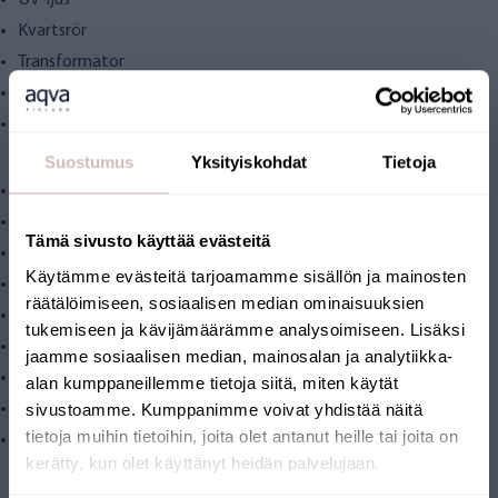
UV-ljus
Kvartsrör
Transformator
Väggmonteringsfästen
Förpackning
Tekniska funktioner
Suostumus
Yksityiskohdat
Tietoja
Vattenanslutning 3/4"
Matarvattentemperatur + 2 °C ... + 40 °C
Tämä sivusto käyttää evästeitä
Temperatur på installationsplatsen + 5 °C ... + 40 °C
Käytämme evästeitä tarjoamamme sisällön ja mainosten
Maximalt vattenflöde 45 l/min
räätälöimiseen, sosiaalisen median ominaisuuksien
Luftfuktighet < 70 %
tukemiseen ja kävijämäärämme analysoimiseen. Lisäksi
Spänning 220–240 V
jaamme sosiaalisen median, mainosalan ja analytiikka-
Effekt 55W
alan kumppaneillemme tietoja siitä, miten käytät
sivustoamme. Kumppanimme voivat yhdistää näitä
Mått: längd 97 cm och diameter 6,3 cm
tietoja muihin tietoihin, joita olet antanut heille tai joita on
Material rostfritt stål (SS304)
kerätty, kun olet käyttänyt heidän palvelujaan.
Systemkrav