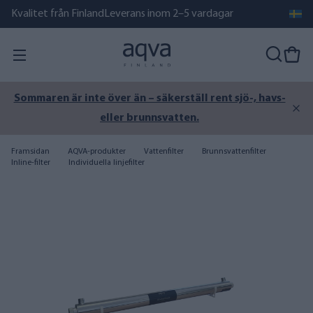
Kvalitet från Finland
Leverans inom 2–5 vardagar
Sommaren är inte över än – säkerställ rent sjö-, havs-
eller brunnsvatten.
Framsidan
AQVA-produkter
Vattenfilter
Brunnsvattenfilter
Inline-filter
Individuella linjefilter