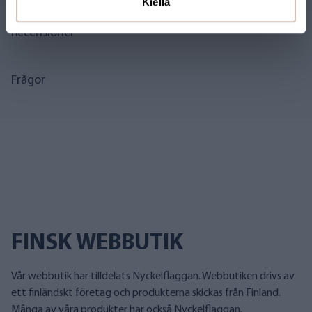
Kiellä
Recensioner
Frågor
FINSK WEBBUTIK
Vår webbutik har tilldelats Nyckelflaggan. Webbutiken drivs av
ett finländskt företag och produkterna skickas från Finland.
Många av våra produkter har också Nyckelflaggan.