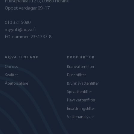
Puusepänkatu 2 D, 00880 Helsinki
Öppet vardagar 09–17
010 321 5080
myynti@aqva.fi
FO-nummer: 2351337-8
AQVA FINLAND
PRODUKTER
Om oss
Kranvattenfilter
Kvalitet
Duschfilter
Återförsäljare
Brunnsvattenfilter
Sjövattenfilter
Havs­vattenfilter
Ersättningsfilter
Vattenanalyser