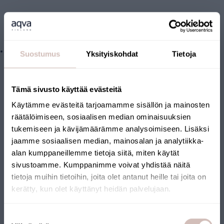
Analysen inkluderar följande
funktioner som ska undersökas:
Arsenik
Suostumus
Yksityiskohdat
Tietoja
Forskningsrapporten innehåller ett utlåtande som är utarbetat
i enlighet med de gränsvärden som fastställts av social- och
Tämä sivusto käyttää evästeitä
hälsovårdsministeriet. Utlåtandet baseras på egenskaperna
Käytämme evästeitä tarjoamamme sisällön ja mainosten
hos det vatten som studeras.
räätälöimiseen, sosiaalisen median ominaisuuksien
tukemiseen ja kävijämäärämme analysoimiseen. Lisäksi
jaamme sosiaalisen median, mainosalan ja analytiikka-
alan kumppaneillemme tietoja siitä, miten käytät
sivustoamme. Kumppanimme voivat yhdistää näitä
Filer
tietoja muihin tietoihin, joita olet antanut heille tai joita on
kerätty, kun olet käyttänyt heidän palvelujaan.
Recensioner
Välj leveransland och språk för att fortsätta
Suostumuksen