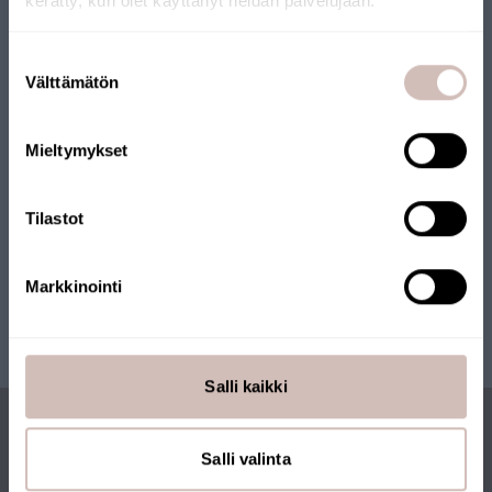
kerätty, kun olet käyttänyt heidän palvelujaan.
Vår webbutik har tilldelats Nyckelflaggan. Webbutiken drivs av
ett finländskt företag och produkterna skickas från Finland.
Välj leveransland och språk för att fortsätta
Suostumuksen
Många av våra produkter har också Nyckelflaggan.
Leveransland
Välttämätön
valinta
Språk
Mieltymykset
Fortsätt
Tilastot
Markkinointi
Salli kaikki
Salli valinta