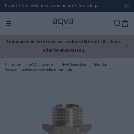
Kvalitet från Finland
Leverans inom 2–5 vardagar
Sommaren är inte över än – säkerställ rent sjö-, havs-
eller brunnsvatten.
Framsidan
AQVA-produkter
HVAC-kontakter
Rördelar
Reduceringsadaptrar och reduceringsnipplar