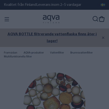
Kvalitet från Finland
Leverans inom 2–5 vardagar
Sommaren är inte över än – säkerställ rent sjö-, havs-
eller brunnsvatten.
Framsidan
AQVA-produkter
Vattenfilter
Brunnsvattenfilter
Multifunktionella filter