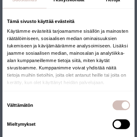
AQVA Multifunktionell filteranordning för
järn, mangan och kalk
Tämä sivusto käyttää evästeitä
Käytämme evästeitä tarjoamamme sisällön ja mainosten
AQ-CAB
räätälöimiseen, sosiaalisen median ominaisuuksien
17988,00 SEK
tukemiseen ja kävijämäärämme analysoimiseen. Lisäksi
jaamme sosiaalisen median, mainosalan ja analytiikka-
alan kumppaneillemme tietoja siitä, miten käytät
sivustoamme. Kumppanimme voivat yhdistää näitä
tietoja muihin tietoihin, joita olet antanut heille tai joita on
kerätty, kun olet käyttänyt heidän palvelujaan.
Beskrivning
Välj leveransland och språk för att fortsätta
Suostumuksen
Leveransland
Välttämätön
valinta
Språk
Mieltymykset
Fortsätt
TERRAMIX C FILTERMEDIA