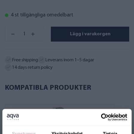
4 st tillgängliga omedelbart
Lägg i varukorgen
Free shipping
Leverans inom 1–5 dagar
14 days return policy
KOMPATIBLA PRODUKTER
Suostumus
Yksityiskohdat
Tietoja