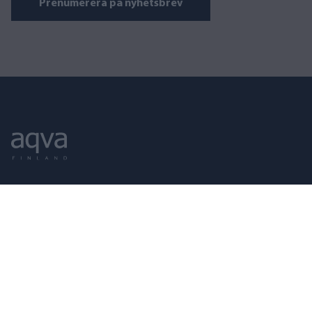
Prenumerera på nyhetsbrev
AQVA FINLAND
Puusepänkatu 2 D, 00880 Helsinki
Öppet vardagar 09–17
010 321 5080
myynti@aqva.fi
FO-nummer: 2351337-8