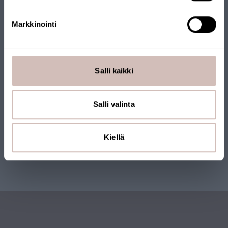
Vår webbutik har tilldelats Nyckelflaggan. Webbutiken drivs av
Markkinointi
ett finländskt företag och produkterna skickas från Finland.
Många av våra produkter har också Nyckelflaggan.
Salli kaikki
Salli valinta
Kiellä