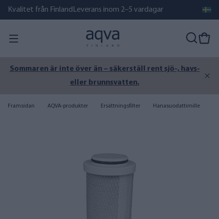
Kvalitet från Finland
Leverans inom 2–5 vardagar
Sommaren är inte över än – säkerställ rent sjö-, havs-
eller brunnsvatten.
Framsidan
AQVA-produkter
Ersättningsfilter
Hanasuodattimille