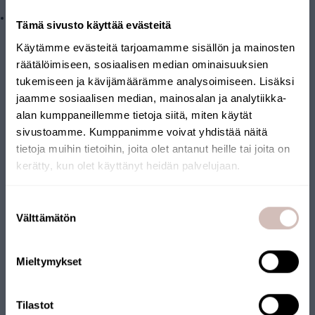
Mycket enkelt filterbyte.
Tämä sivusto käyttää evästeitä
Käytämme evästeitä tarjoamamme sisällön ja mainosten
räätälöimiseen, sosiaalisen median ominaisuuksien
tukemiseen ja kävijämäärämme analysoimiseen. Lisäksi
Recensioner
jaamme sosiaalisen median, mainosalan ja analytiikka-
alan kumppaneillemme tietoja siitä, miten käytät
sivustoamme. Kumppanimme voivat yhdistää näitä
Frågor
tietoja muihin tietoihin, joita olet antanut heille tai joita on
kerätty, kun olet käyttänyt heidän palvelujaan.
Välj leveransland och språk för att fortsätta
Suostumuksen
Leveransland
Välttämätön
valinta
Språk
Mieltymykset
Fortsätt
FINSK WEBBUTIK
Tilastot