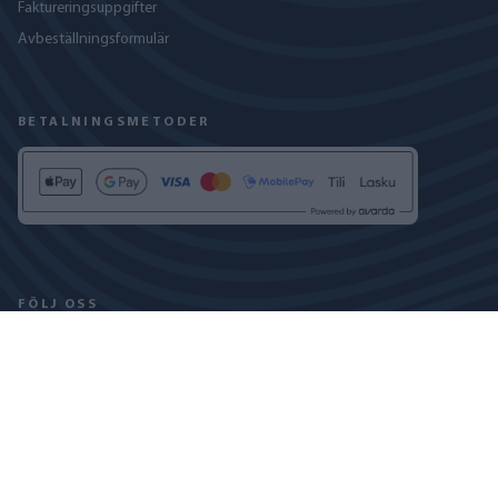
Faktureringsuppgifter
Avbeställningsformulär
BETALNINGSMETODER
FÖLJ OSS
INTEGRITETSPOLICY
COOKIEPOLICY
COPYRIGHT © 2024