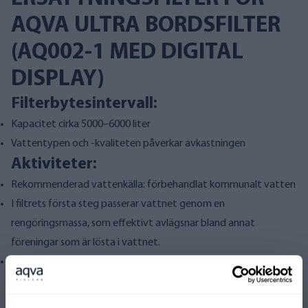
AQVA ULTRA BORDSFILTER
(AQ002-1 MED DIGITAL
DISPLAY)
Filterbytesintervall:
Kapacitet cirka 5000–6000 liter
Vattentypen och -kvaliteten påverkar avkastningen
Aktiviteter:
Rekommenderad vattenkälla: förbehandlat kommunalt vatten
I filtrets första steg passerar vattnet genom en
rengöringsmassa, som effektivt avlägsnar bland annat
föreningar som är lösta i vattnet.
I det sista steget passerar vattnet genom ihåliga fibrer, eller
ultrafiltrering, vilket avlägsnar alla partiklar, fasta ämnen,
mikroplaster och mikrober ner till 0,1 µm i storlek.