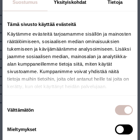
Suostumus
Yksityiskohdat
Tietoja
Filter från vatten:
Klor
Tämä sivusto käyttää evästeitä
Järn och rost
Mikroplaster
Käytämme evästeitä tarjoamamme sisällön ja mainosten
räätälöimiseen, sosiaalisen median ominaisuuksien
Tungmetaller som koppar, bly, kvicksilver och kadmium
tukemiseen ja kävijämäärämme analysoimiseen. Lisäksi
Bekämpningsmedel
jaamme sosiaalisen median, mainosalan ja analytiikka-
Kalk
alan kumppaneillemme tietoja siitä, miten käytät
Bakterier, virus, jästsvampar och mögel
sivustoamme. Kumppanimme voivat yhdistää näitä
Antibiotika- och hormonrester
tietoja muihin tietoihin, joita olet antanut heille tai joita on
Petrokemikalier
kerätty, kun olet käyttänyt heidän palvelujaan.
Fenoler
Välj leveransland och språk för att fortsätta
Fasta ämnen ner till 0,1 µm (0,0001 millimeter)
Suostumuksen
Leveransland
Välttämätön
DET ÄR ENKELT ATT BYTA
valinta
Språk
FILTERPATRON
Mieltymykset
Fortsätt