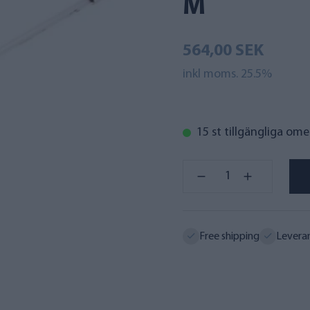
M
564,00 SEK
inkl moms. 25.5%
15 st tillgängliga om
Free shipping
Levera