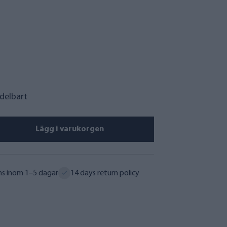
edelbart
Lägg i varukorgen
ns inom 1–5 dagar
14 days return policy