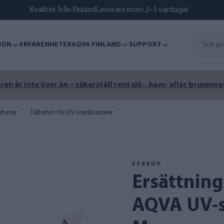
Kvalitet från Finland
Leverans inom 2–5 vardagar
ION
ERFARENHETER
AQVA FINLAND
SUPPORT
n är inte över än – säkerställ rent sjö-, havs- eller brunnsva
heter
Tillbehör för UV-sterilisatorer
E360UV
Ersättningslampa för E360
AQVA UV-sä