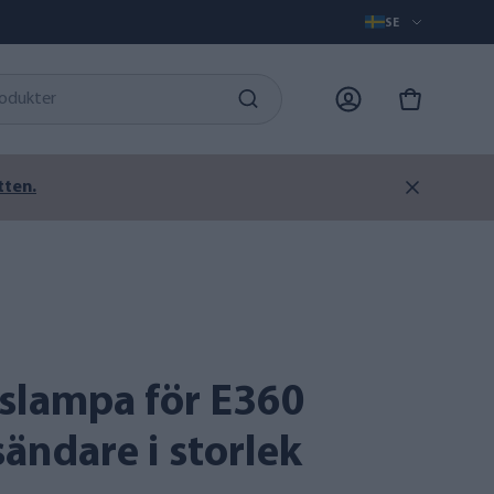
SE
tten.
ndare i storlek