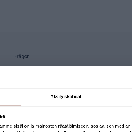
Frågor
 storlek M
Yksityiskohdat
itä
mme sisällön ja mainosten räätälöimiseen, sosiaalisen median
Välj leveransland och språk för att fortsätta