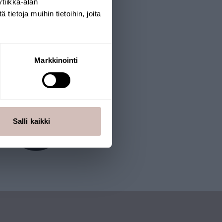
tiikka-alan
ietoja muihin tietoihin, joita
Markkinointi
Salli kaikki