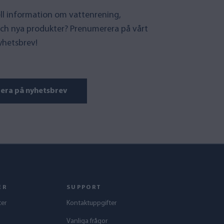
uell information om vattenrening,
ch nya produkter? Prenumerera på vårt
yhetsbrev!
era på nyhetsbrev
ER
SUPPORT
ter
Kontaktuppgifter
Vanliga frågor