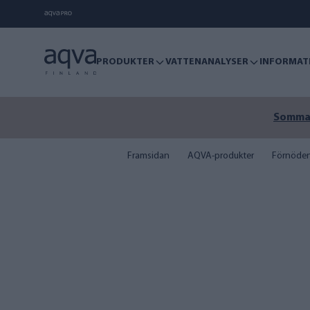
PRODUKTER
VATTENANALYSER
INFORMAT
Sommare
Framsidan
AQVA-produkter
Förnöden