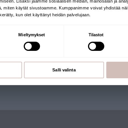
iseen. Lisäksi jaamme sosiaalisen median, mainosalan ja analy
Leveransland
Språk
, miten käytät sivustoamme. Kumppanimme voivat yhdistää näitä t
n kerätty, kun olet käyttänyt heidän palvelujaan.
Fortsätt
Mieltymykset
Tilastot
utiken drivs av ett finländskt
Salli valinta
 Många av våra produkter har