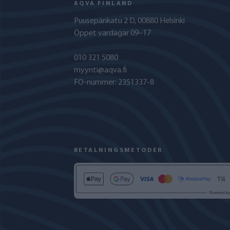
AQVA FINLAND
Puusepänkatu 2 D, 00880 Helsinki
Öppet vardagar 09–17
010 321 5080
myynti@aqva.fi
FO-nummer: 2351337-8
BETALNINGSMETODER