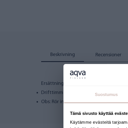
Beskrivning
Recensioner
Ersättningslampa för AQVA UV-sändare i
Drifttimmar: 9000 (ungefär ett år)
Suostumus
Obs: Rör inte glaset med bara händerna
Tämä sivusto käyttää eväste
Käytämme evästeitä tarjoama