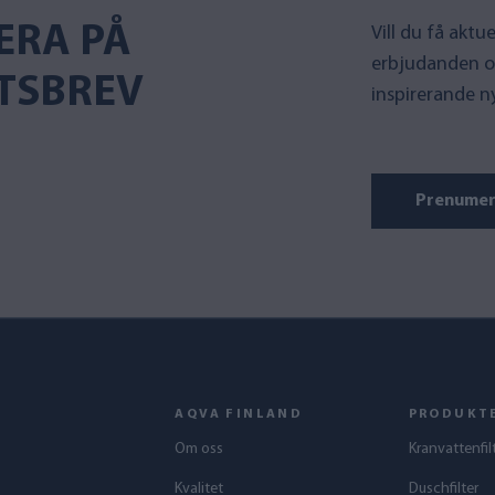
ERA PÅ
Vill du få akt
erbjudanden o
TSBREV
inspirerande n
Prenumer
AQVA FINLAND
PRODUKT
Om oss
Kranvattenfil
Kvalitet
Duschfilter