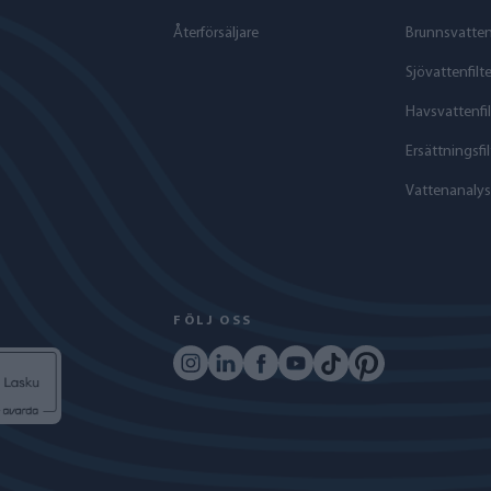
Återförsäljare
Brunnsvattenf
Sjövattenfilte
Havs­vattenfil
Ersättningsfil
Vattenanalys
FÖLJ OSS