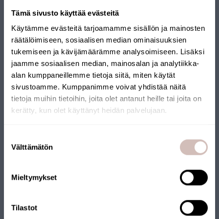
Dricksvattenautomaten är mycket enkel att underhålla och
Tämä sivusto käyttää evästeitä
hålla hygienisk. Dessutom kan alla delar enkelt bytas ut själv på
Käytämme evästeitä tarjoamamme sisällön ja mainosten
nolltid.
räätälöimiseen, sosiaalisen median ominaisuuksien
tukemiseen ja kävijämäärämme analysoimiseen. Lisäksi
Garanti: 1 år på utbytbara delar, 2 år på kylteknik
jaamme sosiaalisen median, mainosalan ja analytiikka-
Se instruktionsvideon om hur man byter DirectFiltration-filtret
alan kumppaneillemme tietoja siitä, miten käytät
sivustoamme. Kumppanimme voivat yhdistää näitä
här.
tietoja muihin tietoihin, joita olet antanut heille tai joita on
kerätty, kun olet käyttänyt heidän palvelujaan.
Välj leveransland och språk för att fortsätta
Suostumuksen
Leveransland
Välttämätön
valinta
Språk
Mieltymykset
Fortsätt
Tilastot