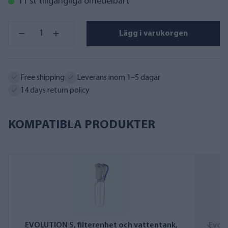
11 st tillgängliga omedelbart
Lägg i varukorgen
Free shipping
Leverans inom 1–5 dagar
14 days return policy
KOMPATIBLA PRODUKTER
EVOLUTION S, filterenhet och vattentank,
Evol