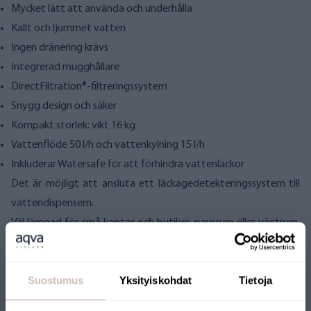
Mycket lätt att använda och underhålla
Kallt och ljummet vatten
Ingen dränering krävs
Integrerad mugghållare
DirectFiltration®-filtreringssystem
Snygg design och säker
Kompakt storlek: vikt 16 kg
Vattenflöde 50 l/h och vattenkylning 15 l/h
Inkluderar Watersafe för att förhindra vattenläckor
Det är möjligt att ansluta ett läckagedetekteringssystem till
vattendispensern.
Väl lämpad för små kontor och butiker, pausrum eller väntrum,
till exempel.
Med DirectFiltration®-systemet filtreras vattnet precis innan
Suostumus
Yksityiskohdat
Tietoja
det hälls i koppen, så att du alltid kan vara säker på vattnets
kvalitet.