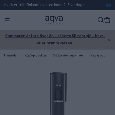
Kvalitet från Finland
Leverans inom 2–5 vardagar
Sommaren är inte över än – säkerställ rent sjö-, havs-
eller brunnsvatten.
Framsidan
AQVA-produkter
Dricksvattenautomater
New group