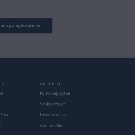
era på nyhetsbrev
ER
SUPPORT
ter
Kontaktuppgifter
Vanliga frågor
ilter
Leveransvillkor
r
Garantivillkor