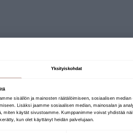
Frågor
Yksityiskohdat
itä
mme sisällön ja mainosten räätälöimiseen, sosiaalisen median
Välj leveransland och språk för att fortsätta
iseen. Lisäksi jaamme sosiaalisen median, mainosalan ja analy
Leveransland
Språk
, miten käytät sivustoamme. Kumppanimme voivat yhdistää näitä t
n kerätty, kun olet käyttänyt heidän palvelujaan.
Fortsätt