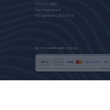
010 321 5080
myynti@aqva.fi
FO-nummer: 2351337-8
BETALNINGSMETODER
INTEGRITETSPOLICY
COOKIEPOLICY