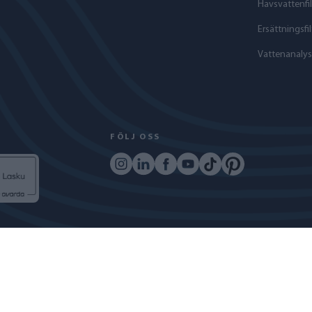
Havs­vattenfil
Ersättningsfil
Vattenanalys
FÖLJ OSS
COPYRIGHT © 2024