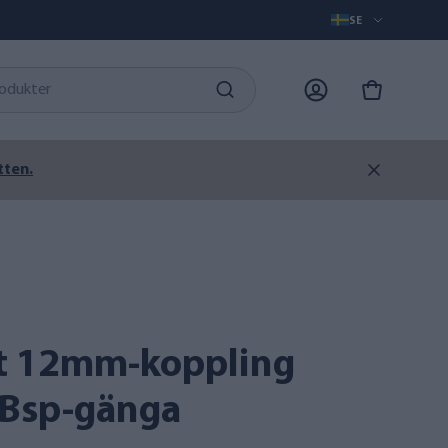
SE
tten.
 Bsp-gänga