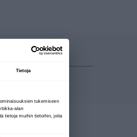
Tietoja
 ominaisuuksien tukemiseen
tiikka-alan
ietoja muihin tietoihin, joita