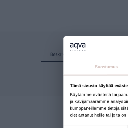
Beskrivning
Recensioner
Suostumus
Tämä sivusto käyttää eväste
Käytämme evästeitä tarjoama
ja kävijämäärämme analysoim
kumppaneillemme tietoja siitä
olet antanut heille tai joita o