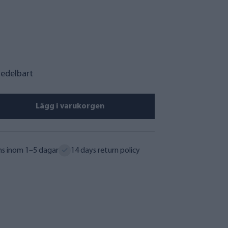
medelbart
Lägg i varukorgen
ns inom 1–5 dagar
14 days return policy