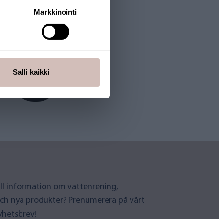
Markkinointi
Salli kaikki
uell information om vattenrening,
ch nya produkter? Prenumerera på vårt
yhetsbrev!