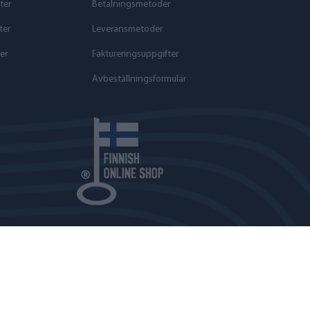
ter
Betalningsmetoder
ter
Leveransmetoder
er
Faktureringsuppgifter
Avbeställningsformulär