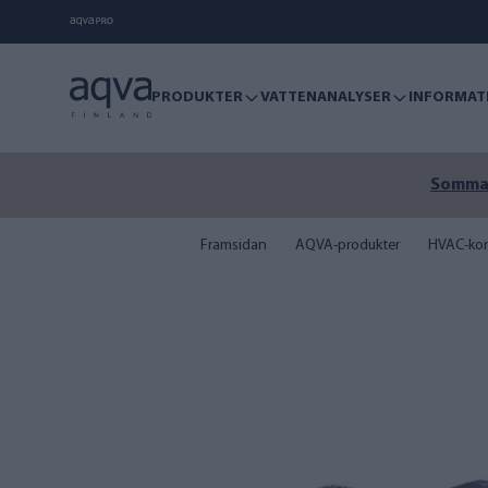
PRODUKTER
VATTENANALYSER
INFORMAT
Sommare
Framsidan
AQVA-produkter
HVAC-kon