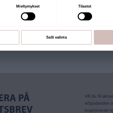
Mieltymykset
Tilastot
utiken drivs av ett finländskt
Salli valinta
 Många av våra produkter har
ERA PÅ
Vill du få akt
erbjudanden o
TSBREV
inspirerande n