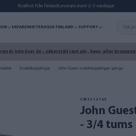
Kvalitet från Finland
Leverans inom 2–5 vardagar
ION
ERFARENHETER
AQVA FINLAND
SUPPORT
n är inte över än – säkerställ rent sjö-, havs- eller brunnsva
takter
Snabbkopplingar
John Guest snabbkopplingar: gänga
CM321216E
John Guest 12mm-koppling
- 3/4 tums