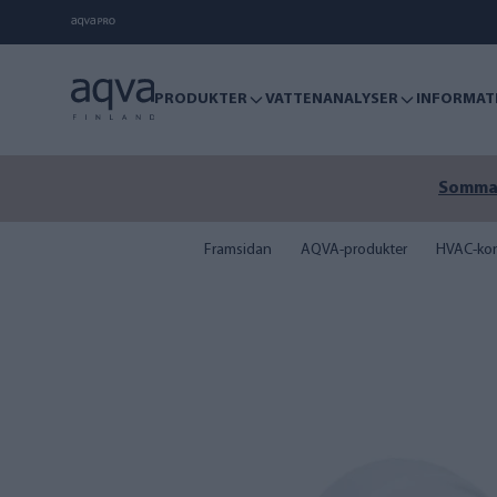
PRODUKTER
VATTENANALYSER
INFORMAT
Sommare
Framsidan
AQVA-produkter
HVAC-kon