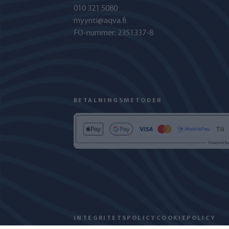
010 321 5080
myynti@aqva.fi
FO-nummer: 2351337-8
BETALNINGSMETODER
INTEGRITETSPOLICY
COOKIEPOLICY