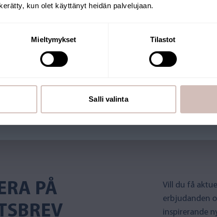
n kerätty, kun olet käyttänyt heidän palvelujaan.
Fortsätt
Mieltymykset
Tilastot
utiken drivs av ett finländskt
 Många av våra produkter har
Salli valinta
ERA PÅ
Vill du få akt
erbjudanden o
TSBREV
inspirerande n