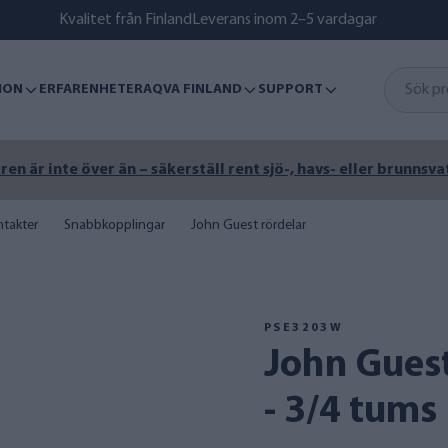
Kvalitet från Finland
Leverans inom 2–5 vardagar
ION
ERFARENHETER
AQVA FINLAND
SUPPORT
n är inte över än – säkerställ rent sjö-, havs- eller brunnsva
takter
Snabbkopplingar
John Guest rördelar
PSE3203W
John Guest 15 mm koppling
- 3/4 tums