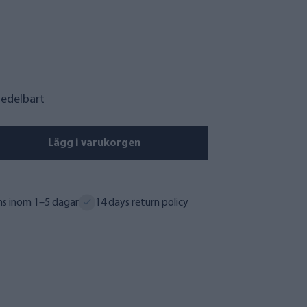
medelbart
Lägg i varukorgen
ns inom 1–5 dagar
14 days return policy