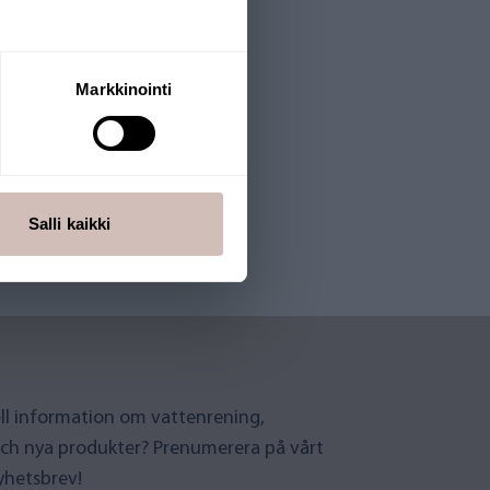
Markkinointi
Salli kaikki
uell information om vattenrening,
ch nya produkter? Prenumerera på vårt
yhetsbrev!