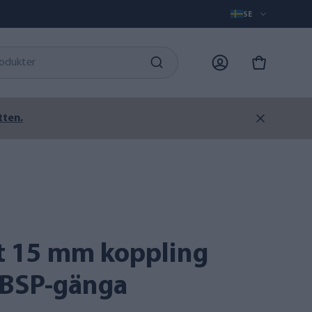
SE
tten.
 BSP-gänga