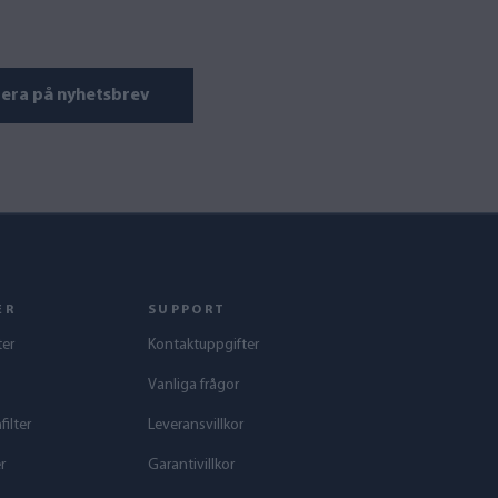
era på nyhetsbrev
ER
SUPPORT
ter
Kontaktuppgifter
Vanliga frågor
ilter
Leveransvillkor
r
Garantivillkor