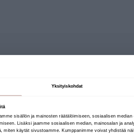
Frågor
Yksityiskohdat
itä
mme sisällön ja mainosten räätälöimiseen, sosiaalisen median
Välj leveransland och språk för att fortsätta
iseen. Lisäksi jaamme sosiaalisen median, mainosalan ja analy
Leveransland
Språk
, miten käytät sivustoamme. Kumppanimme voivat yhdistää näitä t