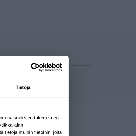
Tietoja
 ominaisuuksien tukemiseen
tiikka-alan
ietoja muihin tietoihin, joita