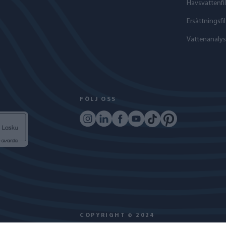
Havs­vattenfil
Ersättningsfil
Vattenanalys
FÖLJ OSS
COPYRIGHT © 2024