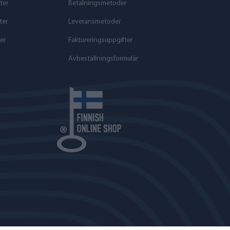
ter
Betalningsmetoder
ter
Leveransmetoder
er
Faktureringsuppgifter
Avbeställningsformulär