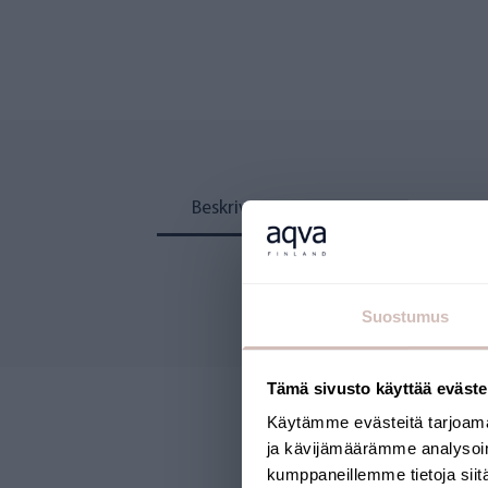
Beskrivning
Recensioner
Suostumus
Tämä sivusto käyttää eväste
Käytämme evästeitä tarjoama
ja kävijämäärämme analysoim
kumppaneillemme tietoja siitä