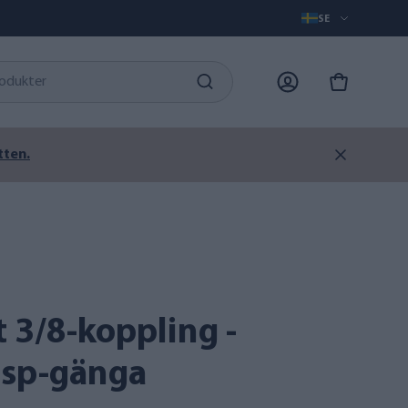
SE
tten.
Bsp-gänga