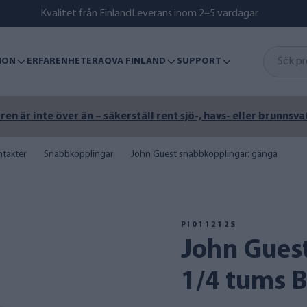
Kvalitet från Finland
Leverans inom 2–5 vardagar
ION
ERFARENHETER
AQVA FINLAND
SUPPORT
n är inte över än – säkerställ rent sjö-, havs- eller brunnsva
takter
Snabbkopplingar
John Guest snabbkopplingar: gänga
PI011212S
John Guest 3/8-koppling -
1/4 tums 