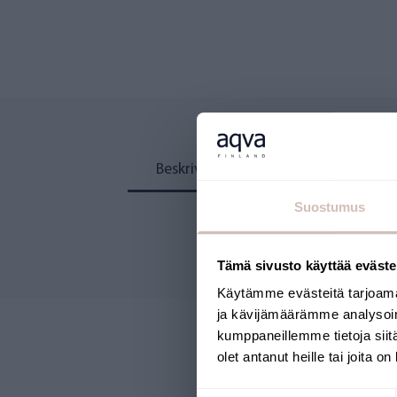
Beskrivning
Recensioner
Suostumus
Tämä sivusto käyttää eväste
Käytämme evästeitä tarjoama
ja kävijämäärämme analysoim
kumppaneillemme tietoja siitä
olet antanut heille tai joita o