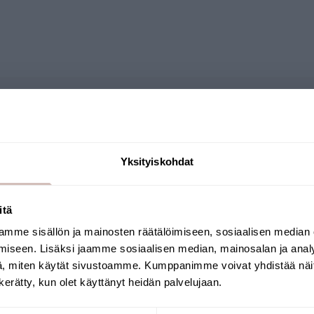
Frågor
Yksityiskohdat
itä
mme sisällön ja mainosten räätälöimiseen, sosiaalisen median
Välj leveransland och språk för att fortsätta
iseen. Lisäksi jaamme sosiaalisen median, mainosalan ja analy
Leveransland
Språk
, miten käytät sivustoamme. Kumppanimme voivat yhdistää näitä t
n kerätty, kun olet käyttänyt heidän palvelujaan.
Fortsätt