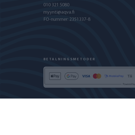
010 321 5080
myynti@aqva.fi
FO-nummer: 2351337-8
BETALNINGSMETODER
INTEGRITETSPOLICY
COOKIEPOLICY