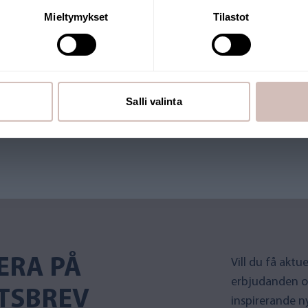
Mieltymykset
Tilastot
utiken drivs av ett finländskt
Salli valinta
 Många av våra produkter har
ERA PÅ
Vill du få akt
erbjudanden o
TSBREV
inspirerande n