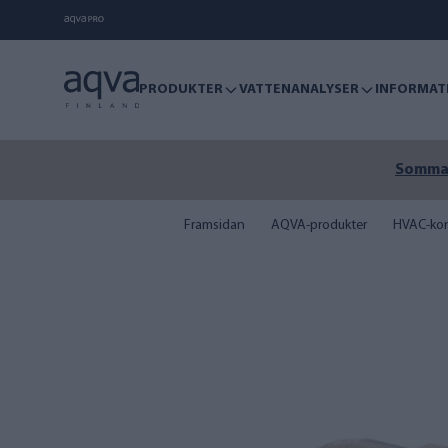
PRODUKTER
VATTENANALYSER
INFORMAT
Sommare
Framsidan
AQVA-produkter
HVAC-kon