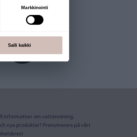
Markkinointi
Salli kaikki
uell information om vattenrening,
ch nya produkter? Prenumerera på vårt
yhetsbrev!