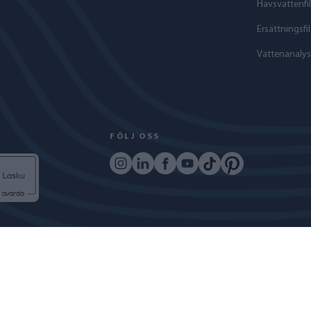
Havs­vattenfil
Ersättningsfil
Vattenanalys
FÖLJ OSS
COPYRIGHT © 2024