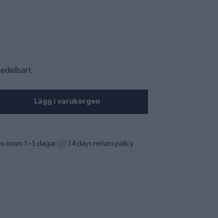
medelbart
Lägg i varukorgen
ns inom 1–5 dagar
14 days return policy