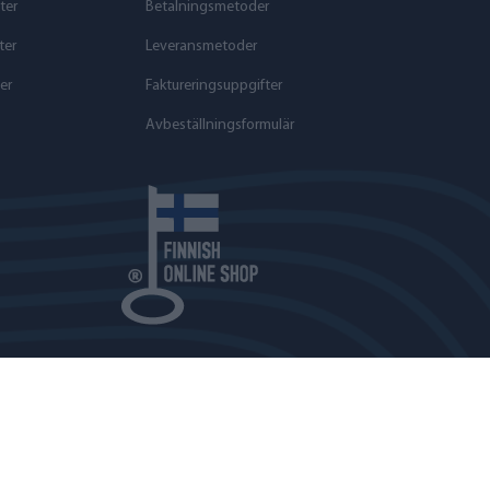
ter
Betalningsmetoder
ter
Leveransmetoder
er
Faktureringsuppgifter
Avbeställningsformulär