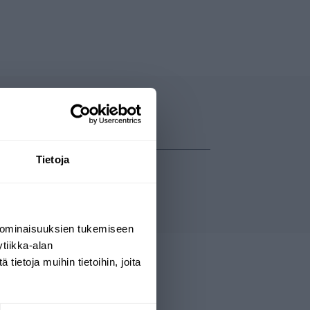
Tietoja
 ominaisuuksien tukemiseen
tiikka-alan
ietoja muihin tietoihin, joita