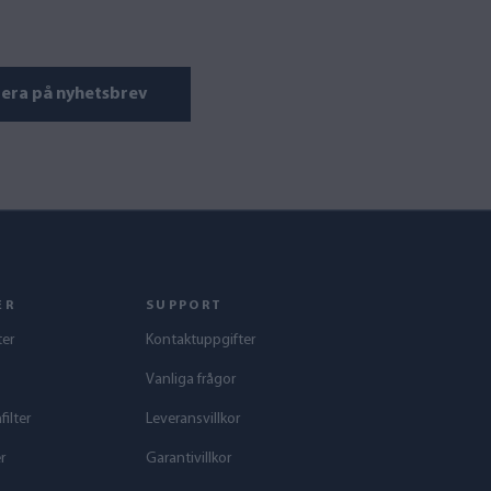
era på nyhetsbrev
ER
SUPPORT
ter
Kontaktuppgifter
Vanliga frågor
ilter
Leveransvillkor
r
Garantivillkor