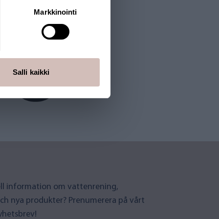
Markkinointi
Salli kaikki
uell information om vattenrening,
ch nya produkter? Prenumerera på vårt
yhetsbrev!