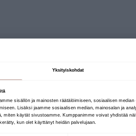
Frågor
Yksityiskohdat
itä
mme sisällön ja mainosten räätälöimiseen, sosiaalisen median
Välj leveransland och språk för att fortsätta
iseen. Lisäksi jaamme sosiaalisen median, mainosalan ja analy
Leveransland
Språk
, miten käytät sivustoamme. Kumppanimme voivat yhdistää näitä t
n kerätty, kun olet käyttänyt heidän palvelujaan.
Fortsätt