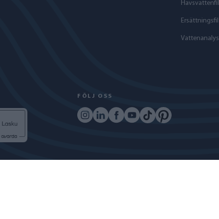
Havs­vattenfil
Ersättningsfil
Vattenanalys
FÖLJ OSS
COPYRIGHT © 2024