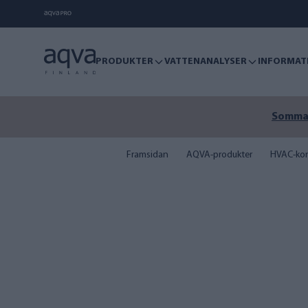
PRODUKTER
VATTENANALYSER
INFORMAT
Sommare
Framsidan
AQVA-produkter
HVAC-kon