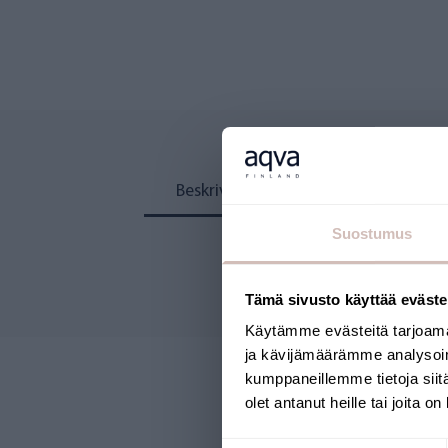
Beskrivning
Recensioner
Suostumus
Tämä sivusto käyttää eväste
Käytämme evästeitä tarjoama
ja kävijämäärämme analysoim
kumppaneillemme tietoja siitä
olet antanut heille tai joita o