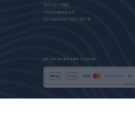
010 321 5080
myynti@aqva.fi
FO-nummer: 2351337-8
BETALNINGSMETODER
INTEGRITETSPOLICY
COOKIEPOLICY