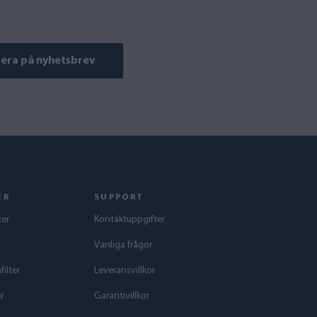
era på nyhetsbrev
ER
SUPPORT
ter
Kontaktuppgifter
Vanliga frågor
ilter
Leveransvillkor
r
Garantivillkor