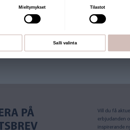
Mieltymykset
Tilastot
utiken drivs av ett finländskt
Salli valinta
 Många av våra produkter har
ERA PÅ
Vill du få akt
erbjudanden o
TSBREV
inspirerande n