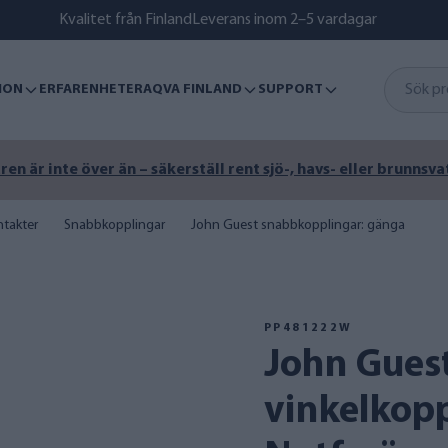
Kvalitet från Finland
Leverans inom 2–5 vardagar
ION
ERFARENHETER
AQVA FINLAND
SUPPORT
n är inte över än – säkerställ rent sjö-, havs- eller brunnsva
takter
Snabbkopplingar
John Guest snabbkopplingar: gänga
PP481222W
John Guest 3/8 tums
vinkelkopp