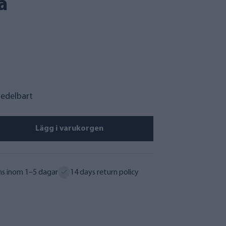
a
medelbart
Lägg i varukorgen
ns inom 1–5 dagar
14 days return policy