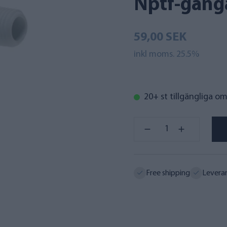
Nptf-gäng
59,00 SEK
inkl moms. 25.5%
20+ st tillgängliga o
Free shipping
Levera