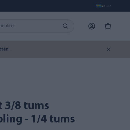
SE
tten.
ling - 1/4 tums