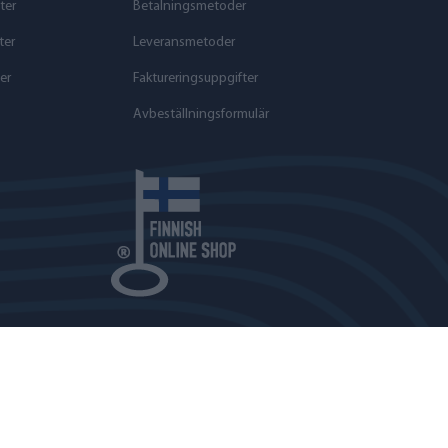
ter
Betalningsmetoder
ter
Leveransmetoder
er
Faktureringsuppgifter
Avbeställningsformulär