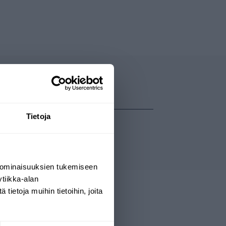
Tietoja
 ominaisuuksien tukemiseen
tiikka-alan
ietoja muihin tietoihin, joita