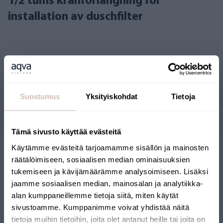
1/2 tums kranförlängning för
installation av duschfilter
Recensioner
Suostumus
Yksityiskohdat
Tietoja
Frågor
Tämä sivusto käyttää evästeitä
Käytämme evästeitä tarjoamamme sisällön ja mainosten
räätälöimiseen, sosiaalisen median ominaisuuksien
tukemiseen ja kävijämäärämme analysoimiseen. Lisäksi
jaamme sosiaalisen median, mainosalan ja analytiikka-
alan kumppaneillemme tietoja siitä, miten käytät
sivustoamme. Kumppanimme voivat yhdistää näitä
FINSK WEBBUTIK
tietoja muihin tietoihin, joita olet antanut heille tai joita on