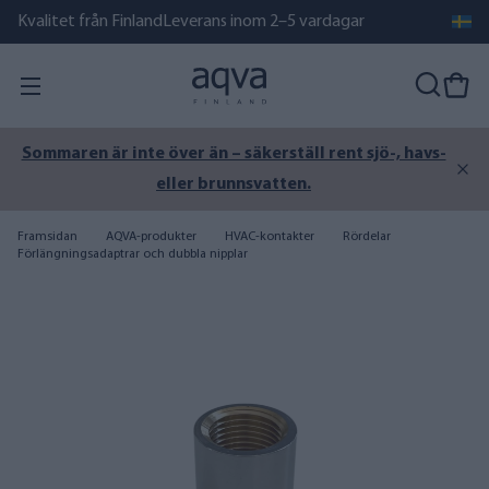
Kvalitet från Finland
Leverans inom 2–5 vardagar
Sommaren är inte över än – säkerställ rent sjö-, havs-
eller brunnsvatten.
Framsidan
AQVA-produkter
HVAC-kontakter
Rördelar
Förlängningsadaptrar och dubbla nipplar