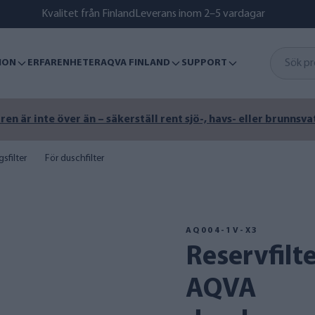
Kvalitet från Finland
Leverans inom 2–5 vardagar
ION
ERFARENHETER
AQVA FINLAND
SUPPORT
n är inte över än – säkerställ rent sjö-, havs- eller brunnsva
sfilter
För duschfilter
AQ004-1V-X3
Reservfilterpaket 3 st för
AQVA