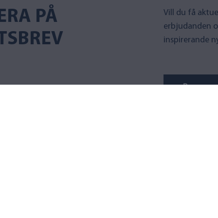
ERA PÅ
Vill du få akt
erbjudanden o
TSBREV
inspirerande n
Prenumer
AQVA FINLAND
PRODUKT
Om oss
Kranvattenfil
Kvalitet
Duschfilter