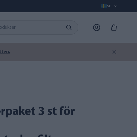
SE
tten.