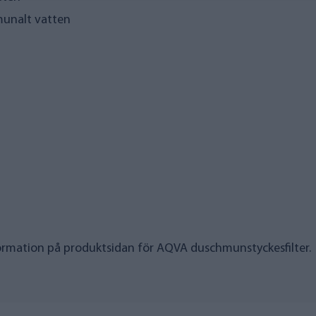
unalt vatten
formation på
produktsidan för AQVA duschmunstyckesfilter
.