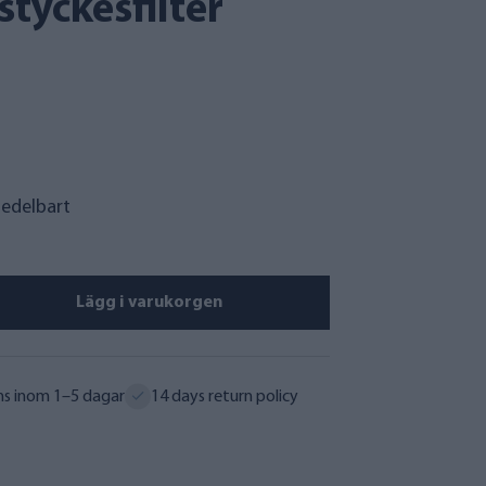
tyckesfilter
medelbart
Lägg i varukorgen
ns inom 1–5 dagar
14 days return policy