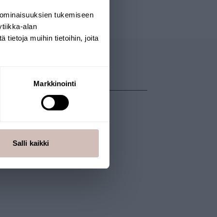
 ominaisuuksien tukemiseen
tiikka-alan
ietoja muihin tietoihin, joita
Markkinointi
UNSTYCKE
Salli kaikki
munstyckesfilter