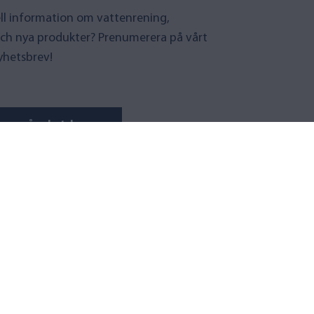
uell information om vattenrening,
ch nya produkter? Prenumerera på vårt
yhetsbrev!
era på nyhetsbrev
ER
SUPPORT
ter
Kontaktuppgifter
Vanliga frågor