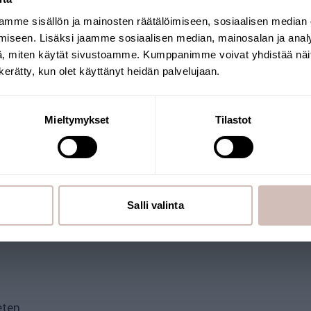
Köp nu
Köp nu
mme sisällön ja mainosten räätälöimiseen, sosiaalisen median
Välj leveransland och språk för att fortsätta
iseen. Lisäksi jaamme sosiaalisen median, mainosalan ja analy
Leveransland
Språk
, miten käytät sivustoamme. Kumppanimme voivat yhdistää näitä t
n kerätty, kun olet käyttänyt heidän palvelujaan.
Fortsätt
Frågor
Mieltymykset
Tilastot
ILTER FÖR AQVA DUSCHM
Salli valinta
r tre reservfilter för AQVA dusch
eten