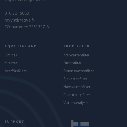
Öppet vardagar 09–17
010 321 5080
myynti@aqva.fi
FO-nummer: 2351337-8
AQVA FINLAND
PRODUKTER
Om oss
Kranvattenfilter
Kvalitet
Duschfilter
Återförsäljare
Brunnsvattenfilter
Sjövattenfilter
Havs­vattenfilter
Ersättningsfilter
Vattenanalyser
SUPPORT