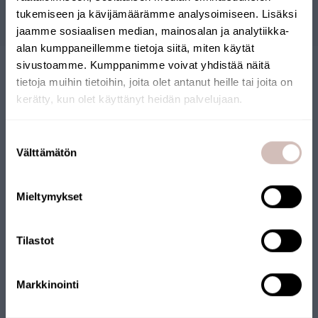
Frågor
tukemiseen ja kävijämäärämme analysoimiseen. Lisäksi
jaamme sosiaalisen median, mainosalan ja analytiikka-
alan kumppaneillemme tietoja siitä, miten käytät
sivustoamme. Kumppanimme voivat yhdistää näitä
tietoja muihin tietoihin, joita olet antanut heille tai joita on
kerätty, kun olet käyttänyt heidän palvelujaan.
Välj leveransland och språk för att fortsätta
Suostumuksen
Leveransland
Välttämätön
valinta
FINSK WEBBUTIK
Språk
Mieltymykset
Fortsätt
Vår webbutik har tilldelats Nyckelflaggan. Webbutiken drivs av
ett finländskt företag och produkterna skickas från Finland.
Tilastot
Många av våra produkter har också Nyckelflaggan.
Markkinointi