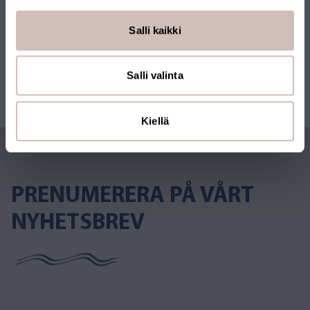
Salli kaikki
Salli valinta
Kiellä
PRENUMERERA PÅ VÅRT
NYHETSBREV