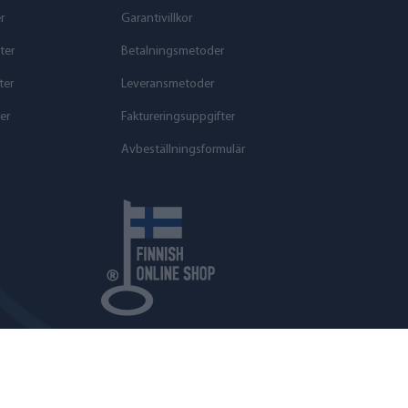
r
Garantivillkor
ter
Betalningsmetoder
ter
Leveransmetoder
er
Faktureringsuppgifter
Avbeställningsformulär