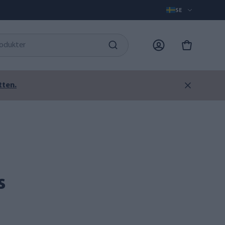
SE
tten.
s