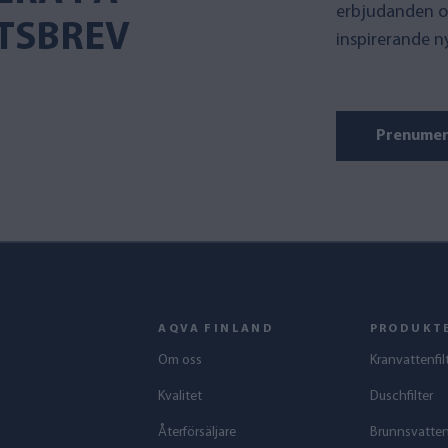
erbjudanden o
TSBREV
inspirerande n
Prenumer
AQVA FINLAND
PRODUKT
Om oss
Kranvattenfil
Kvalitet
Duschfilter
Återförsäljare
Brunnsvattenf