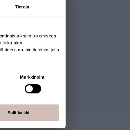
n effekt som ökar blodtrycket.
Tietoja
ktioner för provtagning.
 ominaisuuksien tukemiseen
tiikka-alan
ietoja muihin tietoihin, joita
sökas:
Markkinointi
stställts av social- och
Salli kaikki