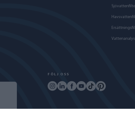
Sjövattenfilte
Havs­vattenfil
Ersättningsfil
Vattenanalys
FÖLJ OSS