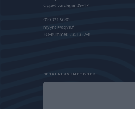
Öppet vardagar 09–17
010 321 5080
myynti@aqva.fi
FO-nummer: 2351337-8
BETALNINGSMETODER