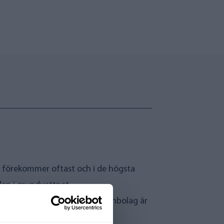
n förekommer oftast och i de högsta
den i grundvattnet.
om distribueras av stora vattenbolag är