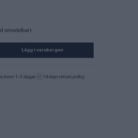
tid omedelbart
Lägg i varukorgen
ns inom 1–5 dagar
14 days return policy