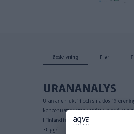
Beskrivning
Filer
R
URANANALYS
Uran är en luktfri och smaklös föroren
koncentrationerna i södra Finland, i Sa
I Finland finns inget gränsvärde för ura
30 µg/l.