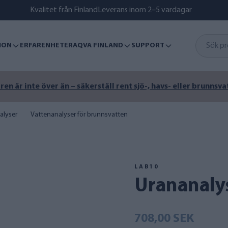
Kvalitet från Finland
Leverans inom 2–5 vardagar
ION
ERFARENHETER
AQVA FINLAND
SUPPORT
n är inte över än – säkerställ rent sjö-, havs- eller brunnsva
alyser
Vattenanalyser för brunnsvatten
LAB10
Urananaly
708,00 SEK