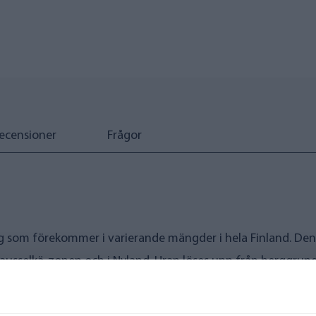
ecensioner
Frågor
ing som förekommer i varierande mängder i hela Finland. De
lpausselkä-zonen och i Nyland. Uran löses upp från berggrun
nhalten i privat brunnsvatten, men gränsvärdet för vatten s