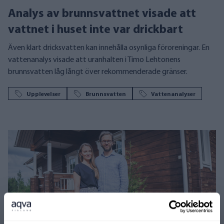
Analys av brunnsvattnet visade att
vattnet i huset inte var drickbart
Även klart dricksvatten kan innehålla osynliga föroreningar. En
vattenanalys visade att uranhalten i Timo Lehtonens
brunnsvatten låg långt över rekommenderade gränser.
Upplevelser
Brunnsvatten
Vattenanalyser