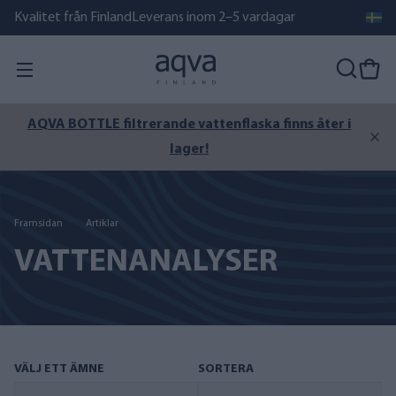
Kvalitet från Finland
Leverans inom 2–5 vardagar
AQVA BOTTLE filtrerande vattenflaska finns åter i
lager!
Framsidan
Artiklar
VATTENANALYSER
VÄLJ ETT ÄMNE
SORTERA