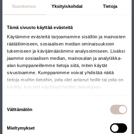
Suostumus
Yksityiskohdat
Tietoja
Vattenanalys av brunnsvatten i ett
Tämä sivusto käyttää evästeitä
nytt hus
Käytämme evästeitä tarjoamamme sisällön ja mainosten
räätälöimiseen, sosiaalisen median ominaisuuksien
”Det är enkelt att testa brunnsvatten. Provet kan skickas till
tukemiseen ja kävijämäärämme analysoimiseen. Lisäksi
laboratoriet och resultaten kommer via e-post”, säger
jaamme sosiaalisen median, mainosalan ja analytiikka-
husägaren Riku Uski. Brunnsvatten bör testas regelbundet.
alan kumppaneillemme tietoja siitä, miten käytät
sivustoamme. Kumppanimme voivat yhdistää näitä
Upplevelser
Brunnsvatten
Vattenanalyser
tietoja muihin tietoihin, joita olet antanut heille tai joita on
kerätty, kun olet käyttänyt heidän palvelujaan.
Välj leveransland och språk för att fortsätta
Suostumuksen
Leveransland
Välttämätön
valinta
Språk
Mieltymykset
Fortsätt