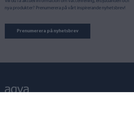
Vill du få aktuell information om vattenrening, erbjudanden och
nya produkter? Prenumerera på vårt inspirerande nyhetsbrev!
Prenumerera på nyhetsbrev
AQVA FINLAND
Puusepänkatu 2 D, 00880 Helsinki
Öppet vardagar 09–17