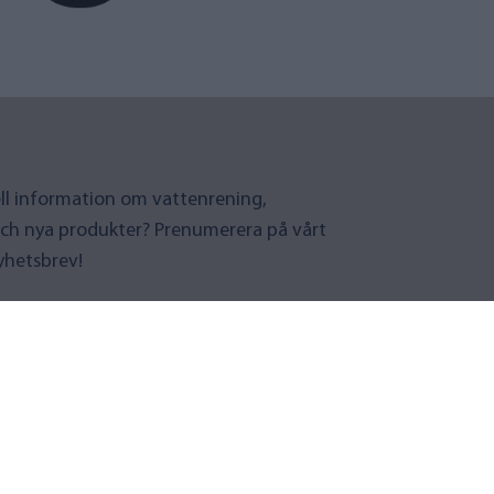
uell information om vattenrening,
ch nya produkter? Prenumerera på vårt
yhetsbrev!
era på nyhetsbrev