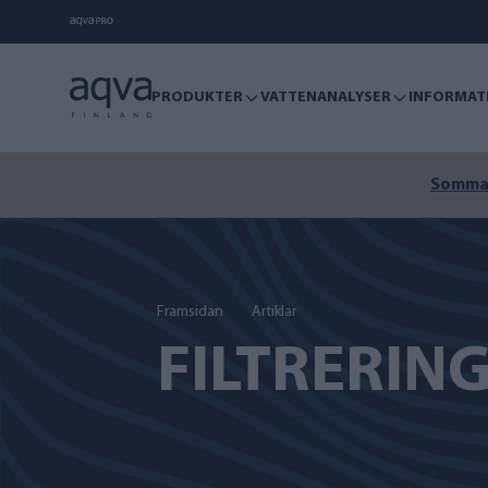
PRODUKTER
VATTENANALYSER
INFORMAT
Sommare
Framsidan
Artiklar
FILTRERIN