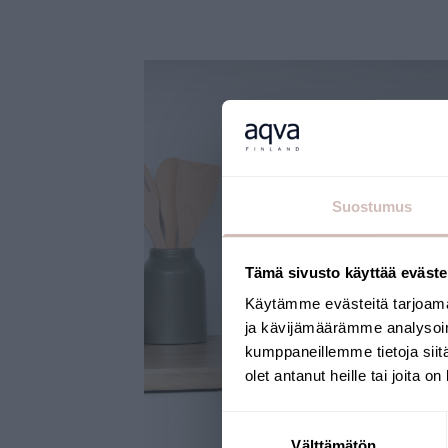
Suostumus
Tämä sivusto käyttää eväste
Käytämme evästeitä tarjoama
ja kävijämäärämme analysoim
kumppaneillemme tietoja siitä
olet antanut heille tai joita o
Suostumuksen
Välttämätön
valinta