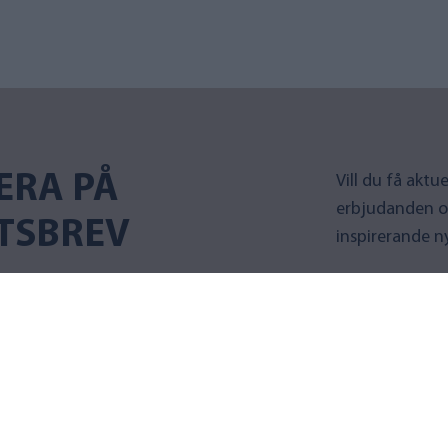
ERA PÅ
Vill du få akt
erbjudanden o
TSBREV
inspirerande n
Prenumer