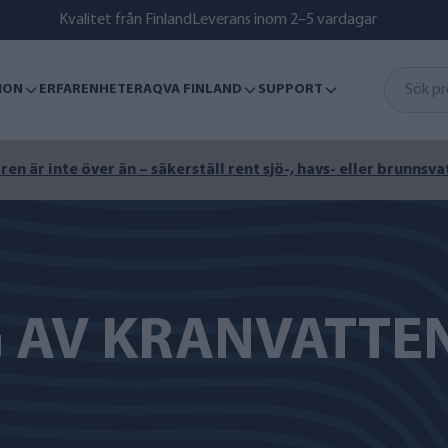
Kvalitet från Finland
Leverans inom 2–5 vardagar
ION
ERFARENHETER
AQVA FINLAND
SUPPORT
n är inte över än – säkerställ rent sjö-, havs- eller brunnsva
G AV KRANVATTE