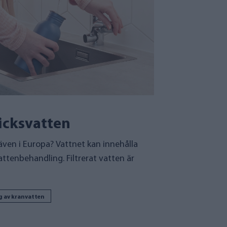
ricksvatten
 även i Europa? Vattnet kan innehålla
attenbehandling. Filtrerat vatten är
ng av kranvatten