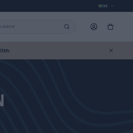
SE
tten.
N