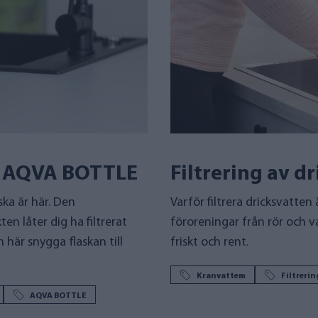
ka AQVA BOTTLE
Filtrering av d
ka är här. Den
Varför filtrera dricksvatten
n låter dig ha filtrerat
föroreningar från rör och v
 här snygga flaskan till
friskt och rent.
Kranvattem
Filtreri
AQVA BOTTLE