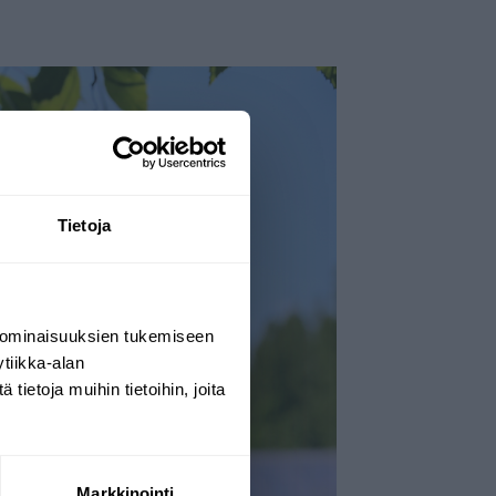
Tietoja
 ominaisuuksien tukemiseen
tiikka-alan
ietoja muihin tietoihin, joita
Markkinointi