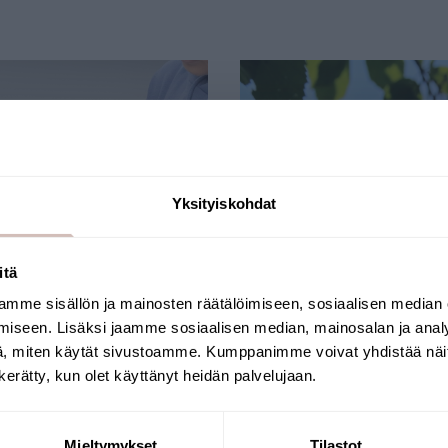
Yksityiskohdat
itä
mme sisällön ja mainosten räätälöimiseen, sosiaalisen median
Välj leveransland och språk för att fortsätta
iseen. Lisäksi jaamme sosiaalisen median, mainosalan ja analy
Leveransland
Språk
, miten käytät sivustoamme. Kumppanimme voivat yhdistää näitä t
n kerätty, kun olet käyttänyt heidän palvelujaan.
Fortsätt
Mieltymykset
Tilastot