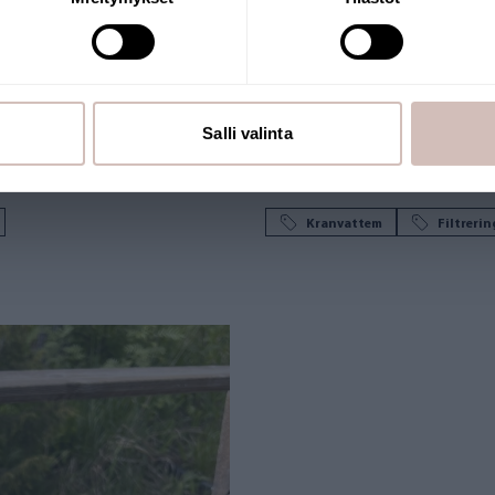
n?
Mikroplaster i 
kemikalier kan påverka
Finns det mikroplast i dric
Salli valinta
r bättre och är
och kranvattnet – och hur v
exponeringen.
Kranvattem
Filtreri