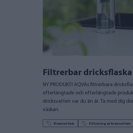
Filtrerbar dricksflas
NY PRODUKT! AQVAs filtrerbara dricksflas
efterlängtade och efterlängtade produkte
dricksvatten var du än är. Ta med dig den
väskan.
Kranvattem
Filtrering av kranvatten