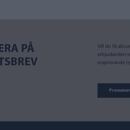
ERA PÅ
Vill du få akt
erbjudanden o
TSBREV
inspirerande n
Prenumer