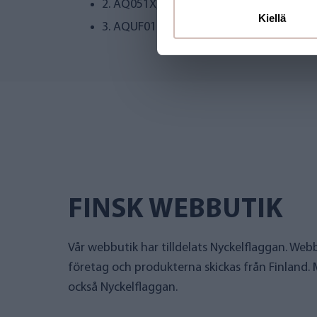
2.
AQ051X, Maxfilter
Kiellä
3.
AQUF01-L, 0,1 µm ultrafilter
FINSK WEBBUTIK
Vår webbutik har tilldelats Nyckelflaggan. Webb
företag och produkterna skickas från Finland.
också Nyckelflaggan.