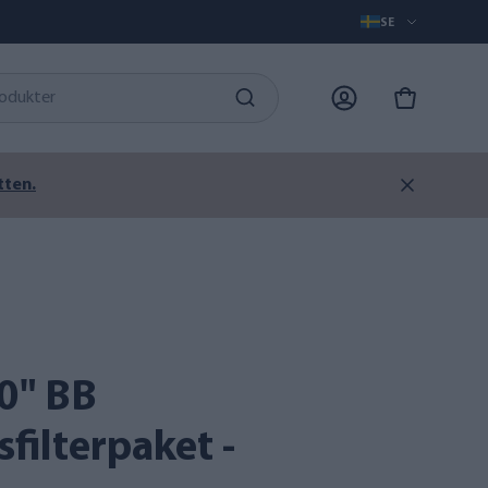
SE
tten.
V
filterpaket -