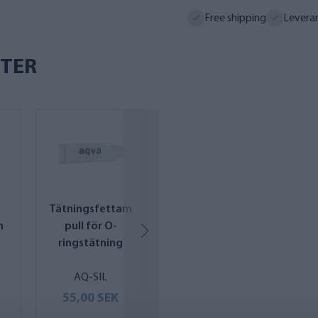
Free shipping
Levera
TER
Tätningsfettam
Justeringsring
m
pull för O-
för AQVA L- och
ringstätning
XL-hus
AQ-SIL
NI-412-CENT-GR-
AB
55,00 SEK
71,00 SEK