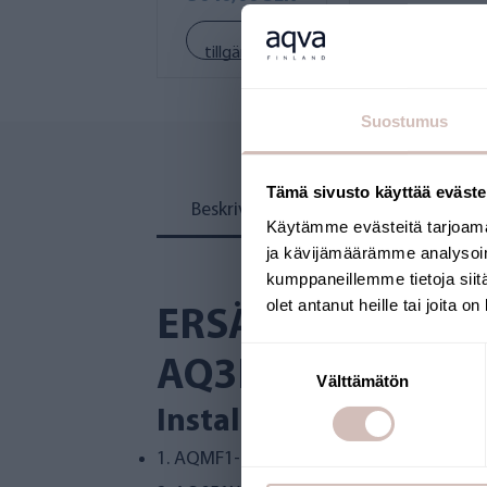
Se
Köp nu
tillgänglighet
Suostumus
Tämä sivusto käyttää eväste
Beskrivning
Recensioner
Käytämme evästeitä tarjoama
ja kävijämäärämme analysoim
kumppaneillemme tietoja siitä
olet antanut heille tai joita o
ERSÄTTNINGSFIL
Suostumuksen
AQ3L-MF1-MAX-
Välttämätön
valinta
Installationssekvens:
1.
AQMF1-L, 1 µm förfilter