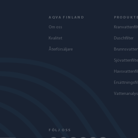
AQVA FINLAND
PRODUKT
Om oss
Kranvattenfil
Kvalitet
Duschfilter
Återförsäljare
Brunnsvattenf
Sjövattenfilte
Havs­vattenfil
Ersättningsfil
Vattenanalys
FÖLJ OSS