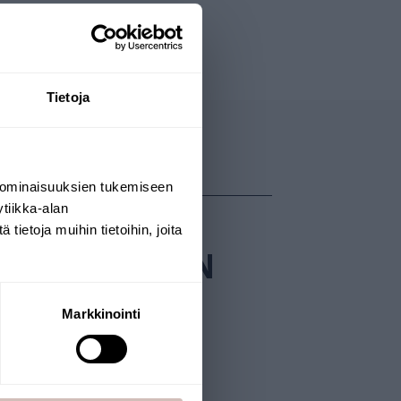
Tietoja
 ominaisuuksien tukemiseen
tiikka-alan
ietoja muihin tietoihin, joita
OMBINATIONEN
Markkinointi