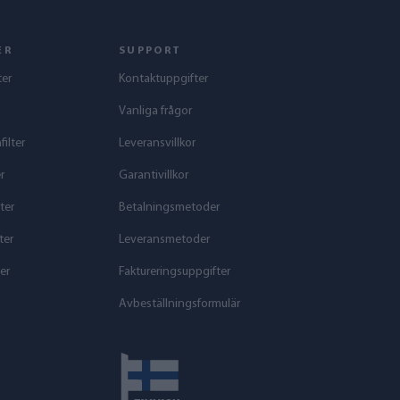
ER
SUPPORT
ter
Kontaktuppgifter
Vanliga frågor
ilter
Leveransvillkor
r
Garantivillkor
ter
Betalningsmetoder
ter
Leveransmetoder
er
Faktureringsuppgifter
Avbeställningsformulär