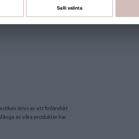
Salli valinta
utiken drivs av ett finländskt
 Många av våra produkter har