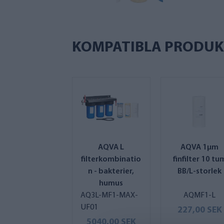
KOMPATIBLA PRODUK
AQVA L
AQVA 1µm
filterkombinatio
finfilter 10 tu
n - bakterier,
BB/L-storlek
humus
AQ3L-MF1-MAX-
AQMF1-L
UF01
227,00 SEK
5040,00 SEK