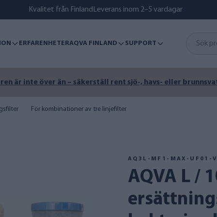
Kvalitet från Finland
Leverans inom 2–5 vardagar
ION
ERFARENHETER
AQVA FINLAND
SUPPORT
n är inte över än – säkerställ rent sjö-, havs- eller brunnsva
sfilter
För kombinationer av tre linjefilter
AQ3L-MF1-MAX-UF01-
AQVA L / 10" BB
ersättnings