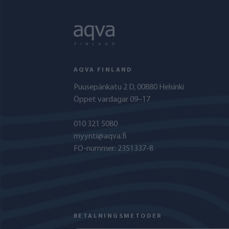
AQVA FINLAND
Puusepänkatu 2 D, 00880 Helsinki
Öppet vardagar 09–17
010 321 5080
myynti@aqva.fi
FO-nummer: 2351337-8
BETALNINGSMETODER