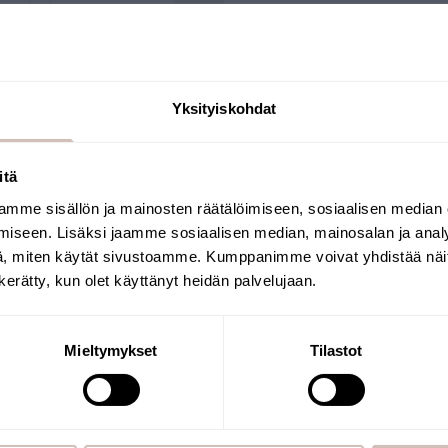
Köp nu
Köp nu
Yksityiskohdat
itä
Frågor
mme sisällön ja mainosten räätälöimiseen, sosiaalisen median
Välj leveransland och språk för att fortsätta
iseen. Lisäksi jaamme sosiaalisen median, mainosalan ja analy
Leveransland
Språk
, miten käytät sivustoamme. Kumppanimme voivat yhdistää näitä t
n kerätty, kun olet käyttänyt heidän palvelujaan.
TERPAKET FÖR FILTERK
Fortsätt
UF01
Mieltymykset
Tilastot