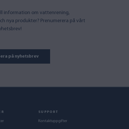
uell information om vattenrening,
ch nya produkter? Prenumerera på vårt
yhetsbrev!
era på nyhetsbrev
ER
SUPPORT
ter
Kontaktuppgifter