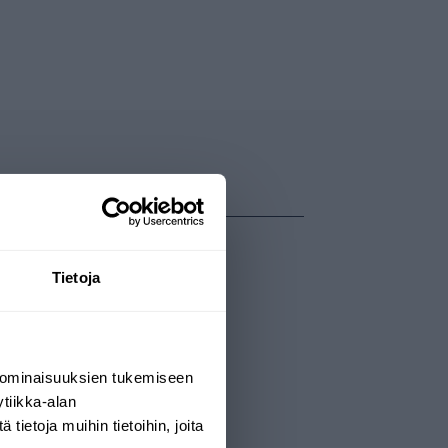
Tietoja
p i vattnet.
 ominaisuuksien tukemiseen
tiikka-alan
ietoja muihin tietoihin, joita