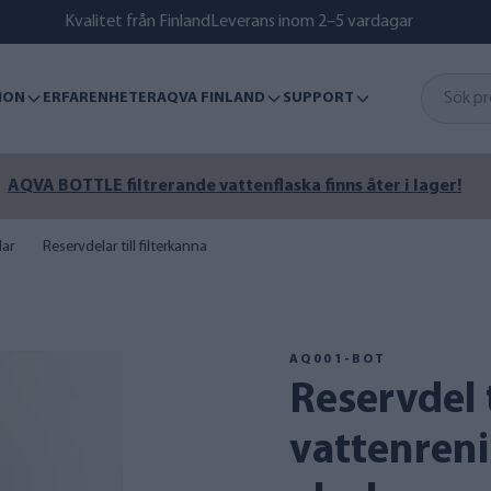
Kvalitet från Finland
Leverans inom 2–5 vardagar
ION
ERFARENHETER
AQVA FINLAND
SUPPORT
Sommaren är inte över än – säkerställ rent sjö-, havs- eller 
lar
Reservdelar till filterkanna
AQ001-BOT
Reservdel till AQVA GLASS 2
vattenren