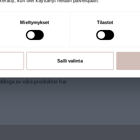
n kerätty, kun olet käyttänyt heidän palvelujaan.
Fortsätt
Mieltymykset
Tilastot
Salli valinta
utiken drivs av ett finländskt
 Många av våra produkter har