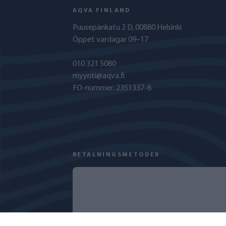
AQVA FINLAND
Puusepänkatu 2 D, 00880 Helsinki
Öppet vardagar 09–17
010 321 5080
myynti@aqva.fi
FO-nummer: 2351337-8
BETALNINGSMETODER