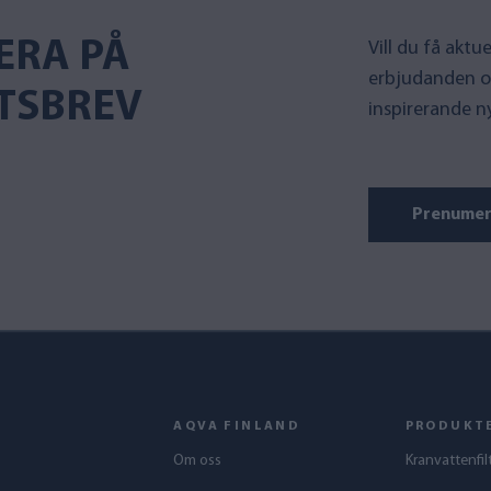
ERA PÅ
Vill du få akt
erbjudanden o
TSBREV
inspirerande n
Prenumer
AQVA FINLAND
PRODUKT
Om oss
Kranvattenfil