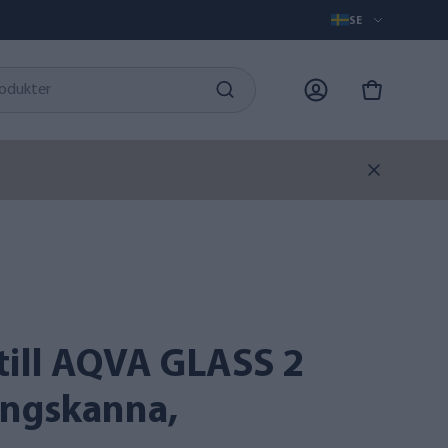
SE
brunnsvatten.
ingskanna,