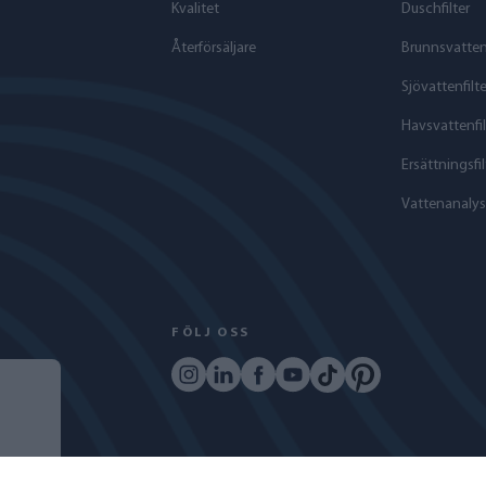
Kvalitet
Duschfilter
Återförsäljare
Brunnsvattenf
Sjövattenfilte
Havs­vattenfil
Ersättningsfil
Vattenanalys
FÖLJ OSS