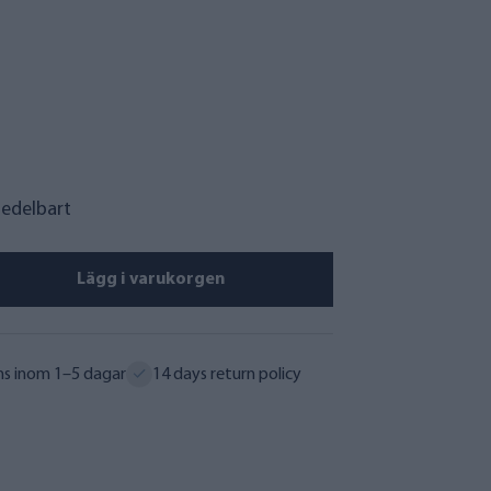
medelbart
Lägg i varukorgen
ns inom 1–5 dagar
14 days return policy