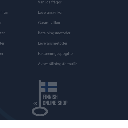
Vanliga frågor
ilter
Leveransvillkor
r
Garantivillkor
ter
Betalningsmetoder
ter
Leveransmetoder
er
Faktureringsuppgifter
Avbeställningsformulär