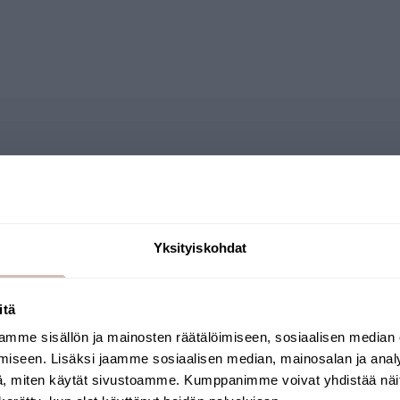
Frågor
Yksityiskohdat
LASSKANNA
 är av mycket hög kvalitet och hållbar.
itä
ekvalitet säkerställer att inga oönskade föreningar löses up
mme sisällön ja mainosten räätälöimiseen, sosiaalisen median
Välj leveransland och språk för att fortsätta
iseen. Lisäksi jaamme sosiaalisen median, mainosalan ja analy
Leveransland
Språk
, miten käytät sivustoamme. Kumppanimme voivat yhdistää näitä t